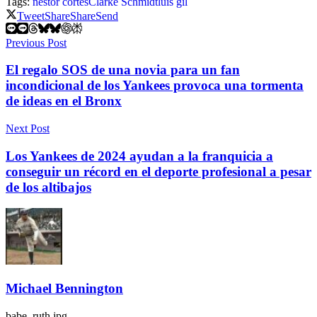
Tags:
néstor cortes
Clarke Schmidt
luis gil
Tweet
Share
Share
Send
Previous Post
El regalo SOS de una novia para un fan
incondicional de los Yankees provoca una tormenta
de ideas en el Bronx
Next Post
Los Yankees de 2024 ayudan a la franquicia a
conseguir un récord en el deporte profesional a pesar
de los altibajos
Michael Bennington
babe_ruth.jpg