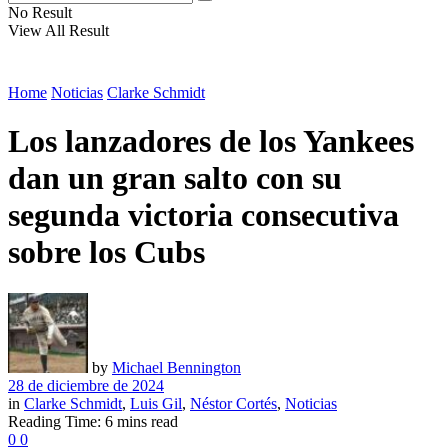
No Result
View All Result
Home
Noticias
Clarke Schmidt
Los lanzadores de los Yankees
dan un gran salto con su
segunda victoria consecutiva
sobre los Cubs
by
Michael Bennington
28 de diciembre de 2024
in
Clarke Schmidt
,
Luis Gil
,
Néstor Cortés
,
Noticias
Reading Time: 6 mins read
0
0