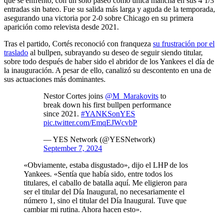
que se enfrentó, con un solo paseo como única mancha en sus 4 1/3
entradas sin bateo. Fue su salida más larga y aguda de la temporada,
asegurando una victoria por 2-0 sobre Chicago en su primera
aparición como relevista desde 2021.
Tras el partido, Cortés reconoció con franqueza
su frustración por el
traslado
al bullpen, subrayando su deseo de seguir siendo titular,
sobre todo después de haber sido el abridor de los Yankees el día de
la inauguración. A pesar de ello, canalizó su descontento en una de
sus actuaciones más dominantes.
Nestor Cortes joins
@M_Marakovits
to
break down his first bullpen performance
since 2021.
#YANKSonYES
pic.twitter.com/EmqEJWcvbP
— YES Network (@YESNetwork)
September 7, 2024
«Obviamente, estaba disgustado», dijo el LHP de los
Yankees. «Sentía que había sido, entre todos los
titulares, el caballo de batalla aquí. Me eligieron para
ser el titular del Día Inaugural, no necesariamente el
número 1, sino el titular del Día Inaugural. Tuve que
cambiar mi rutina. Ahora hacen esto».