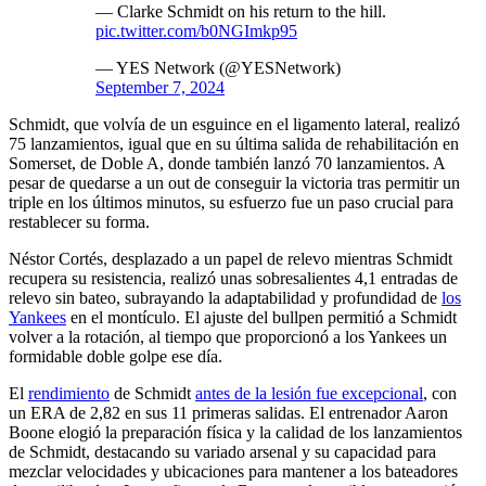
— Clarke Schmidt on his return to the hill.
pic.twitter.com/b0NGImkp95
— YES Network (@YESNetwork)
September 7, 2024
Schmidt, que volvía de un esguince en el ligamento lateral, realizó
75 lanzamientos, igual que en su última salida de rehabilitación en
Somerset, de Doble A, donde también lanzó 70 lanzamientos. A
pesar de quedarse a un out de conseguir la victoria tras permitir un
triple en los últimos minutos, su esfuerzo fue un paso crucial para
restablecer su forma.
Néstor Cortés, desplazado a un papel de relevo mientras Schmidt
recupera su resistencia, realizó unas sobresalientes 4,1 entradas de
relevo sin bateo, subrayando la adaptabilidad y profundidad de
los
Yankees
en el montículo. El ajuste del bullpen permitió a Schmidt
volver a la rotación, al tiempo que proporcionó a los Yankees un
formidable doble golpe ese día.
El
rendimiento
de Schmidt
antes de la lesión fue excepcional
, con
un ERA de 2,82 en sus 11 primeras salidas. El entrenador Aaron
Boone elogió la preparación física y la calidad de los lanzamientos
de Schmidt, destacando su variado arsenal y su capacidad para
mezclar velocidades y ubicaciones para mantener a los bateadores