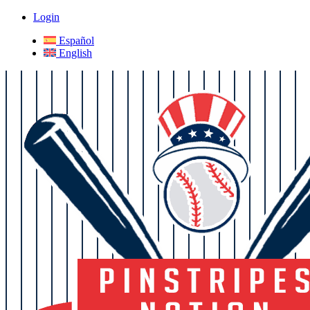
Login
Español
English