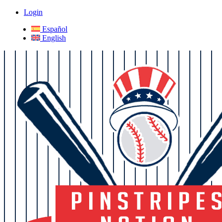
Login
Español
English