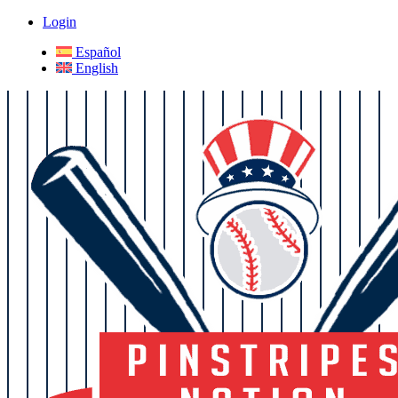
Login
Español
English