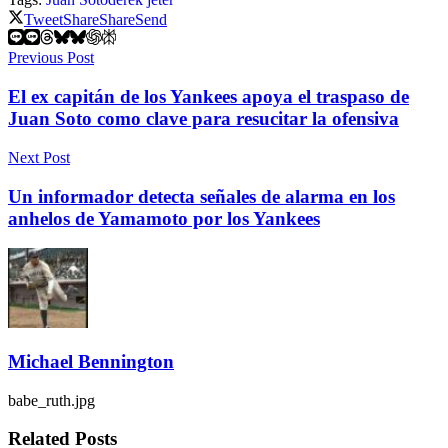
Tweet
Share
Share
Send
Previous Post
El ex capitán de los Yankees apoya el traspaso de
Juan Soto como clave para resucitar la ofensiva
Next Post
Un informador detecta señales de alarma en los
anhelos de Yamamoto por los Yankees
Michael Bennington
babe_ruth.jpg
Related
Posts