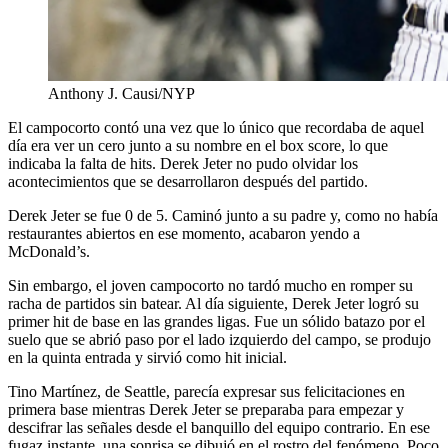
Anthony J. Causi/NYP
El campocorto contó una vez que lo único que recordaba de aquel
día era ver un cero junto a su nombre en el box score, lo que
indicaba la falta de hits. Derek Jeter no pudo olvidar los
acontecimientos que se desarrollaron después del partido.
Derek Jeter se fue 0 de 5. Caminó junto a su padre y, como no había
restaurantes abiertos en ese momento, acabaron yendo a
McDonald’s.
Sin embargo, el joven campocorto no tardó mucho en romper su
racha de partidos sin batear. Al día siguiente, Derek Jeter logró su
primer hit de base en las grandes ligas. Fue un sólido batazo por el
suelo que se abrió paso por el lado izquierdo del campo, se produjo
en la quinta entrada y sirvió como hit inicial.
Tino Martínez, de Seattle, parecía expresar sus felicitaciones en
primera base mientras Derek Jeter se preparaba para empezar y
descifrar las señales desde el banquillo del equipo contrario. En ese
fugaz instante, una sonrisa se dibujó en el rostro del fenómeno. Poco