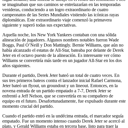
se imaginaban que sus caminos se entrelazarían en las temporadas
venideras, conduciendo a un logro extraordinario de cuatro
campeonatos de las Series Mundiales vistiendo las icónicas rayas
diplomáticas. Este extraordinario viaje comenzó la primavera
siguiente y superó todas sus expectativas.
Aquella noche, los New York Yankees contaban con una sólida
alineación de jugadores. Algunos nombres notables fueron Wade
Boggs, Paul O’Neill y Don Mattingly. Bernie Williams, que aún no
había alcanzado el estatus de All-Star, bateaba por delante de Derek
Jeter en el octavo puesto de la alineación. Es interesante ver cómo
Williams se convertiría más tarde en un jugador All-Star en los dos
años siguientes.
Durante el partido, Derek Jeter bateó un total de cuatro veces. En
sus tres primeros bateos contra el lanzador inicial Rafael Carmona,
Jeter bateó un flyout, un groundout y un lineout. Entonces, en la
novena entrada de un partido empatado a 7-7, Derek Jeter se
enfrentó a Jeff Nelson, que se convertiría en su compañero de
equipo en el futuro. Desafortunadamente, fue expulsado durante este
momento crucial del partido.
Cuando el partido entró en la undécima entrada, el marcador seguía
empatado. Fue un momento intenso cuando Derek Jeter se acercó al
plato, y Gerald Williams estaba en tercera base, listo para traer la