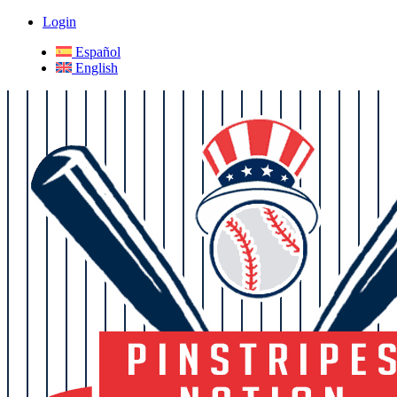
Login
Español
English