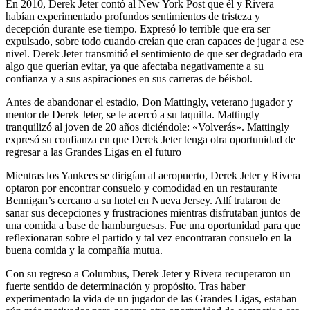
En 2010, Derek Jeter contó al New York Post que él y Rivera
habían experimentado profundos sentimientos de tristeza y
decepción durante ese tiempo. Expresó lo terrible que era ser
expulsado, sobre todo cuando creían que eran capaces de jugar a ese
nivel. Derek Jeter transmitió el sentimiento de que ser degradado era
algo que querían evitar, ya que afectaba negativamente a su
confianza y a sus aspiraciones en sus carreras de béisbol.
Antes de abandonar el estadio, Don Mattingly, veterano jugador y
mentor de Derek Jeter, se le acercó a su taquilla. Mattingly
tranquilizó al joven de 20 años diciéndole: «Volverás». Mattingly
expresó su confianza en que Derek Jeter tenga otra oportunidad de
regresar a las Grandes Ligas en el futuro
Mientras los Yankees se dirigían al aeropuerto, Derek Jeter y Rivera
optaron por encontrar consuelo y comodidad en un restaurante
Bennigan’s cercano a su hotel en Nueva Jersey. Allí trataron de
sanar sus decepciones y frustraciones mientras disfrutaban juntos de
una comida a base de hamburguesas. Fue una oportunidad para que
reflexionaran sobre el partido y tal vez encontraran consuelo en la
buena comida y la compañía mutua.
Con su regreso a Columbus, Derek Jeter y Rivera recuperaron un
fuerte sentido de determinación y propósito. Tras haber
experimentado la vida de un jugador de las Grandes Ligas, estaban