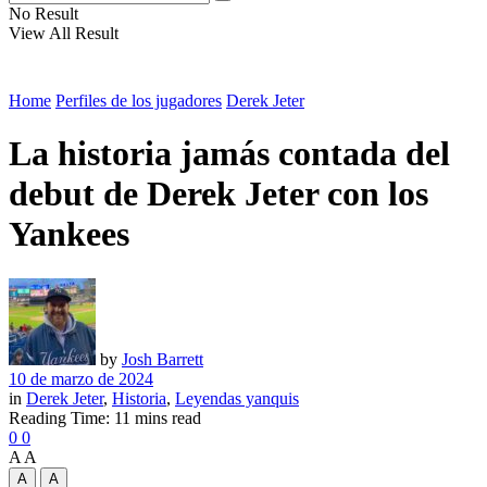
No Result
View All Result
Home
Perfiles de los jugadores
Derek Jeter
La historia jamás contada del
debut de Derek Jeter con los
Yankees
by
Josh Barrett
10 de marzo de 2024
in
Derek Jeter
,
Historia
,
Leyendas yanquis
Reading Time: 11 mins read
0
0
A
A
A
A