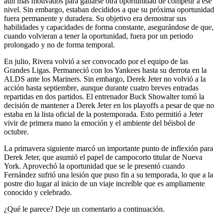
aún más motivados para ganarse otra oportunidad de competir a ese
nivel. Sin embargo, estaban decididos a que su próxima oportunidad
fuera permanente y duradera. Su objetivo era demostrar sus
habilidades y capacidades de forma constante, asegurándose de que,
cuando volvieran a tener la oportunidad, fuera por un periodo
prolongado y no de forma temporal.
En julio, Rivera volvió a ser convocado por el equipo de las
Grandes Ligas. Permaneció con los Yankees hasta su derrota en la
ALDS ante los Mariners. Sin embargo, Derek Jeter no volvió a la
acción hasta septiembre, aunque durante cuatro breves entradas
repartidas en dos partidos. El entrenador Buck Showalter tomó la
decisión de mantener a Derek Jeter en los playoffs a pesar de que no
estaba en la lista oficial de la postemporada. Esto permitió a Jeter
vivir de primera mano la emoción y el ambiente del béisbol de
octubre.
La primavera siguiente marcó un importante punto de inflexión para
Derek Jeter, que asumió el papel de campocorto titular de Nueva
York. Aprovechó la oportunidad que se le presentó cuando
Fernández sufrió una lesión que puso fin a su temporada, lo que a la
postre dio lugar al inicio de un viaje increíble que es ampliamente
conocido y celebrado.
¿Qué le parece? Deje un comentario a continuación.