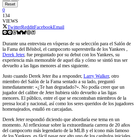
Reset
0
134
VIEWS
Twitter
Reddit
Facebook
Email
Durante una entrevista en vísperas de su selección para el Salón de
la Fama del Béisbol, el campocorto superestrella de los Yankees ,
Derek Jeter
, fue preguntado por su debut con los Yankees, su
experiencia más memorable de aquel día y cómo se sintió tras ser
devuelto a las ligas menores al mes siguiente.
Justo cuando Derek Jeter iba a responder,
Larry Walker
, otro
miembro del Salón de la Fama sentado a su lado, preguntó
inmediatamente: «¿Te han degradado?». No podía creer que un
jugador del calibre de Jeter hubiera sido devuelto a las ligas
menores. El público, entre el que se encontraban miembros de la
prensa local y nacional, así como los seres queridos de los jugadores
homenajeados, estalló en carcajadas.
Derek Jeter respondió diciendo que abordaría ese tema en un
momento. Al reflexionar sobre la extraordinaria carrera de 20 años
del campocorto más legendario de la MLB y el icono más famoso
de los Yankees, es fácil pasar por alto uno de los capítulos iniciales