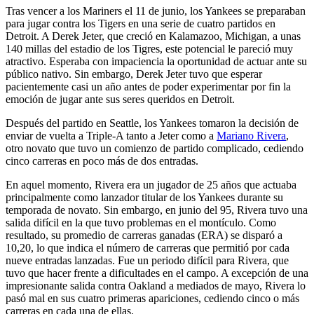
Tras vencer a los Mariners el 11 de junio, los Yankees se preparaban
para jugar contra los Tigers en una serie de cuatro partidos en
Detroit. A Derek Jeter, que creció en Kalamazoo, Michigan, a unas
140 millas del estadio de los Tigres, este potencial le pareció muy
atractivo. Esperaba con impaciencia la oportunidad de actuar ante su
público nativo. Sin embargo, Derek Jeter tuvo que esperar
pacientemente casi un año antes de poder experimentar por fin la
emoción de jugar ante sus seres queridos en Detroit.
Después del partido en Seattle, los Yankees tomaron la decisión de
enviar de vuelta a Triple-A tanto a Jeter como a
Mariano Rivera
,
otro novato que tuvo un comienzo de partido complicado, cediendo
cinco carreras en poco más de dos entradas.
En aquel momento, Rivera era un jugador de 25 años que actuaba
principalmente como lanzador titular de los Yankees durante su
temporada de novato. Sin embargo, en junio del 95, Rivera tuvo una
salida difícil en la que tuvo problemas en el montículo. Como
resultado, su promedio de carreras ganadas (ERA) se disparó a
10,20, lo que indica el número de carreras que permitió por cada
nueve entradas lanzadas. Fue un periodo difícil para Rivera, que
tuvo que hacer frente a dificultades en el campo. A excepción de una
impresionante salida contra Oakland a mediados de mayo, Rivera lo
pasó mal en sus cuatro primeras apariciones, cediendo cinco o más
carreras en cada una de ellas.