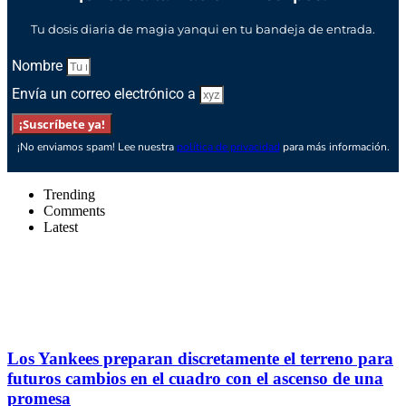
Tu dosis diaria de magia yanqui en tu bandeja de entrada.
Nombre
Envía un correo electrónico a
¡Suscríbete ya!
¡No enviamos spam! Lee nuestra
política de privacidad
para más información.
Trending
Comments
Latest
Los Yankees preparan discretamente el terreno para
futuros cambios en el cuadro con el ascenso de una
promesa