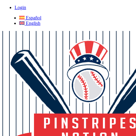
Login
Español
English