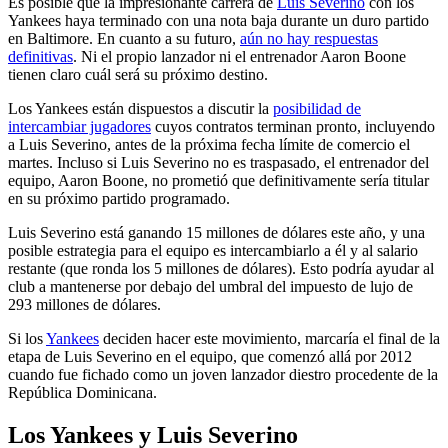
Es posible que la impresionante carrera de
Luis Severino
con los
Yankees haya terminado con una nota baja durante un duro partido
en Baltimore. En cuanto a su futuro,
aún no hay respuestas
definitivas
. Ni el propio lanzador ni el entrenador Aaron Boone
tienen claro cuál será su próximo destino.
Los Yankees están dispuestos a discutir la
posibilidad de
intercambiar jugadores
cuyos contratos terminan pronto, incluyendo
a Luis Severino, antes de la próxima fecha límite de comercio el
martes. Incluso si Luis Severino no es traspasado, el entrenador del
equipo, Aaron Boone, no prometió que definitivamente sería titular
en su próximo partido programado.
Luis Severino está ganando 15 millones de dólares este año, y una
posible estrategia para el equipo es intercambiarlo a él y al salario
restante (que ronda los 5 millones de dólares). Esto podría ayudar al
club a mantenerse por debajo del umbral del impuesto de lujo de
293 millones de dólares.
Si los
Yankees
deciden hacer este movimiento, marcaría el final de la
etapa de Luis Severino en el equipo, que comenzó allá por 2012
cuando fue fichado como un joven lanzador diestro procedente de la
República Dominicana.
Los Yankees y Luis Severino