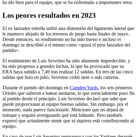
ha ido bien para el equipo, que se ha enfrentado a importantes retos.
Los peores resultados en 2023
El ex lanzador estrella sufrió una distensión del ligamento lateral que
le mantuvo alejado de los terrenos de juego hasta finales de mayo.
Desde entonces, su rendimiento no ha sido bueno e incluso el
domingo se describió a sí mismo como «quizá el peor lanzador del
partido».
El rendimiento de Luis Severino ha sido altamente impredecible, y
ha sido propenso a grandes luchas, lo que ha provocado que su
ERA haya subido a 7,49 tras realizar 12 salidas. En tres de las cinco
salidas que hizo en julio, Severino cedió siete o más carreras.
Durante el partido del domingo en
Camden Yards
, los seis primeros
Orioles que salieron a batear anotaron, lo que esencialmente puso fin
al partido desde el principio. Luis Severino declaró que sabe que
puede proporcionar al equipo buenas salidas. Sin embargo, por el
momento, nada parece funcionarle. Mencionó que no dejará de
trabajar y seguirá averiguando qué está fallando. Pero también
expresó que actualmente siente que ni siquiera está contribuyendo al
equipo.
En caso de que Luis Severino permanezca con los Yankees después