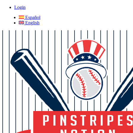
Login
Español
English