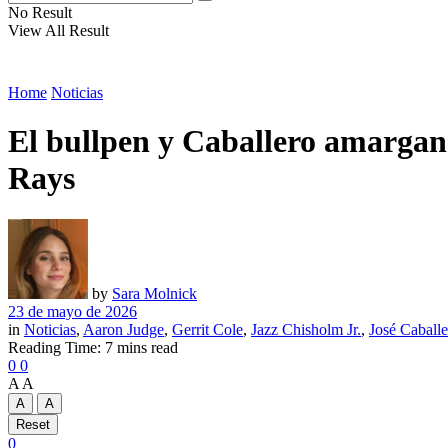
No Result
View All Result
Home
Noticias
El bullpen y Caballero amargan l
Rays
by
Sara Molnick
23 de mayo de 2026
in
Noticias
,
Aaron Judge
,
Gerrit Cole
,
Jazz Chisholm Jr.
,
José Caballe
Reading Time: 7 mins read
0
0
A
A
A
A
Reset
0