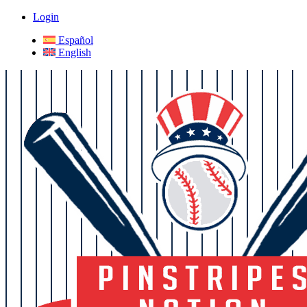
Login
Español
English