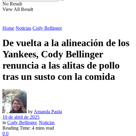
No Result
View All Result
Home
Noticias
Cody Bellinger
De vuelta a la alineación de los
Yankees, Cody Bellinger
renuncia a las alitas de pollo
tras un susto con la comida
by
Amanda Paula
10 de abril de 2025
in
Cody Bellinger
,
Noticias
Reading Time: 4 mins read
0
0