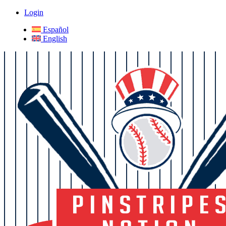
Login
Español
English