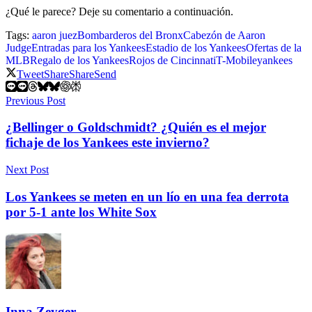
¿Qué le parece? Deje su comentario a continuación.
Tags:
aaron juez
Bombarderos del Bronx
Cabezón de Aaron
Judge
Entradas para los Yankees
Estadio de los Yankees
Ofertas de la
MLB
Regalo de los Yankees
Rojos de Cincinnati
T-Mobile
yankees
Tweet
Share
Share
Send
Previous Post
¿Bellinger o Goldschmidt? ¿Quién es el mejor
fichaje de los Yankees este invierno?
Next Post
Los Yankees se meten en un lío en una fea derrota
por 5-1 ante los White Sox
Inna Zeyger