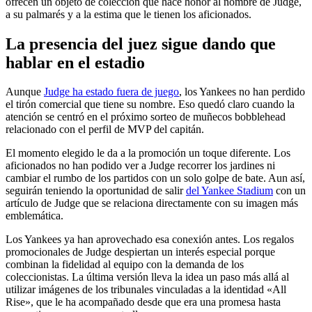
ofrecen un objeto de colección que hace honor al nombre de Judge,
a su palmarés y a la estima que le tienen los aficionados.
La presencia del juez sigue dando que
hablar en el estadio
Aunque
Judge ha estado fuera de juego
, los Yankees no han perdido
el tirón comercial que tiene su nombre. Eso quedó claro cuando la
atención se centró en el próximo sorteo de muñecos bobblehead
relacionado con el perfil de MVP del capitán.
El momento elegido le da a la promoción un toque diferente. Los
aficionados no han podido ver a Judge recorrer los jardines ni
cambiar el rumbo de los partidos con un solo golpe de bate. Aun así,
seguirán teniendo la oportunidad de salir
del Yankee Stadium
con un
artículo de Judge que se relaciona directamente con su imagen más
emblemática.
Los Yankees ya han aprovechado esa conexión antes. Los regalos
promocionales de Judge despiertan un interés especial porque
combinan la fidelidad al equipo con la demanda de los
coleccionistas. La última versión lleva la idea un paso más allá al
utilizar imágenes de los tribunales vinculadas a la identidad «All
Rise», que le ha acompañado desde que era una promesa hasta