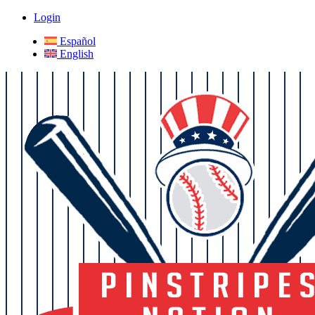
Login
Español
English