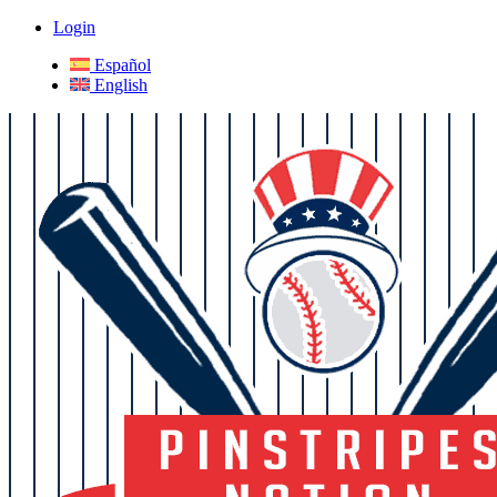
Login
Español
English