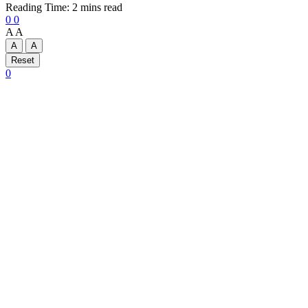
Reading Time: 2 mins read
0
0
A
A
A
A
Reset
0