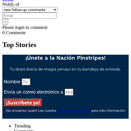
Notify of
Please login to comment
0
Comments
Top Stories
¡Únete a la Nación Pinstripes!
Tu dosis diaria de magia yanqui en tu bandeja de entrada.
Nombre
Envía un correo electrónico a
¡Suscríbete ya!
¡No enviamos spam! Lee nuestra
política de privacidad
para más información.
Trending