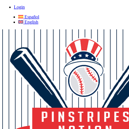
Login
Español
English