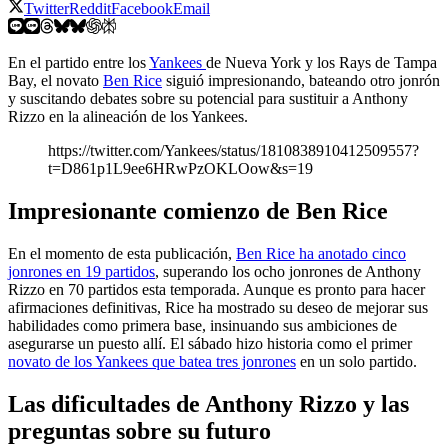
Twitter
Reddit
Facebook
Email
En el partido entre los
Yankees
de Nueva York y los Rays de Tampa
Bay, el novato
Ben Rice
siguió impresionando, bateando otro jonrón
y suscitando debates sobre su potencial para sustituir a Anthony
Rizzo en la alineación de los Yankees.
https://twitter.com/Yankees/status/1810838910412509557?
t=D861p1L9ee6HRwPzOKLOow&s=19
Impresionante comienzo de Ben Rice
En el momento de esta publicación,
Ben Rice ha anotado cinco
jonrones en 19 partidos
, superando los ocho jonrones de Anthony
Rizzo en 70 partidos esta temporada. Aunque es pronto para hacer
afirmaciones definitivas, Rice ha mostrado su deseo de mejorar sus
habilidades como primera base, insinuando sus ambiciones de
asegurarse un puesto allí. El sábado hizo historia como el primer
novato de los Yankees que batea tres jonrones
en un solo partido.
Las dificultades de Anthony Rizzo y las
preguntas sobre su futuro