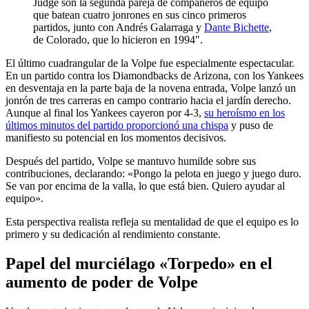
Judge son la segunda pareja de compañeros de equipo
que batean cuatro jonrones en sus cinco primeros
partidos, junto con Andrés Galarraga y
Dante Bichette
,
de Colorado, que lo hicieron en 1994″.
El último cuadrangular de la Volpe fue especialmente espectacular.
En un partido contra los Diamondbacks de Arizona, con los Yankees
en desventaja en la parte baja de la novena entrada, Volpe lanzó un
jonrón de tres carreras en campo contrario hacia el jardín derecho.
Aunque al final los Yankees cayeron por 4-3,
su heroísmo en los
últimos minutos del partido proporcionó una chispa
y puso de
manifiesto su potencial en los momentos decisivos.
Después del partido, Volpe se mantuvo humilde sobre sus
contribuciones, declarando: «Pongo la pelota en juego y juego duro.
Se van por encima de la valla, lo que está bien. Quiero ayudar al
equipo».
Esta perspectiva realista refleja su mentalidad de que el equipo es lo
primero y su dedicación al rendimiento constante.
Papel del murciélago «Torpedo» en el
aumento de poder de Volpe