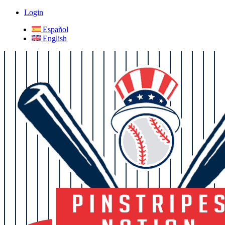
Login
Español
English