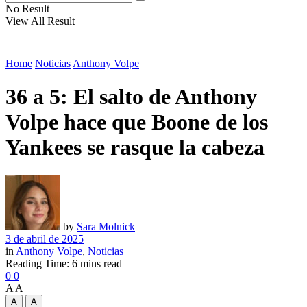
No Result
View All Result
Home
Noticias
Anthony Volpe
36 a 5: El salto de Anthony
Volpe hace que Boone de los
Yankees se rasque la cabeza
by
Sara Molnick
3 de abril de 2025
in
Anthony Volpe
,
Noticias
Reading Time: 6 mins read
0
0
A
A
A
A