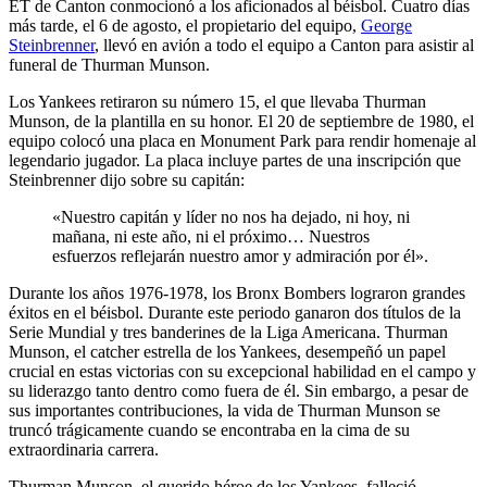
ET de Canton conmocionó a los aficionados al béisbol. Cuatro días
más tarde, el 6 de agosto, el propietario del equipo,
George
Steinbrenner
, llevó en avión a todo el equipo a Canton para asistir al
funeral de Thurman Munson.
Los Yankees retiraron su número 15, el que llevaba Thurman
Munson, de la plantilla en su honor. El 20 de septiembre de 1980, el
equipo colocó una placa en Monument Park para rendir homenaje al
legendario jugador. La placa incluye partes de una inscripción que
Steinbrenner dijo sobre su capitán:
«Nuestro capitán y líder no nos ha dejado, ni hoy, ni
mañana, ni este año, ni el próximo… Nuestros
esfuerzos reflejarán nuestro amor y admiración por él».
Durante los años 1976-1978, los Bronx Bombers lograron grandes
éxitos en el béisbol. Durante este periodo ganaron dos títulos de la
Serie Mundial y tres banderines de la Liga Americana. Thurman
Munson, el catcher estrella de los Yankees, desempeñó un papel
crucial en estas victorias con su excepcional habilidad en el campo y
su liderazgo tanto dentro como fuera de él. Sin embargo, a pesar de
sus importantes contribuciones, la vida de Thurman Munson se
truncó trágicamente cuando se encontraba en la cima de su
extraordinaria carrera.
Thurman Munson, el querido héroe de los Yankees, falleció