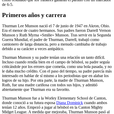
de 6-5.
Primeros años y carrera
Thurman Lee Munson nació el 7 de junio de 1947 en Akron, Ohio.
Era el menor de cuatro hermanos. Sus padres fueron Darrell Vernon
Munson y Ruth Myrna «Smilie» Munson. Tras servir en la Segunda
Guerra Mundial, el padre de Thurman, Darrell, trabajó como
camionero de larga distancia, pero a menudo cambiaba de trabajo
debido a su carácter a veces antipático.
Thurman Munson y su padre tenían una relación un tanto difícil.
Incluso cuando rendía bien en el campo de béisbol, su padre seguía
criticándole por los errores que cometía, como una bola pasada, y no
le daba mucho crédito. Con el paso del tiempo, su padre parecía más
interesado en hablar de sí mismo a los periodistas que en alabar los
logros de su hijo. Por otra parte, la madre de Thurman Munson,
Ruth, fue una madre cariñosa con todos sus hijos, y admitió
abiertamente que Thurman era su favorito.
Thurman Munson fue a la Worley Elementary School de Canton,
donde conoció a su futura esposa
Diana Dominick
cuando ambos
tenían 12 años. Empezó a jugar al béisbol en la Canton Mighty
Midget League. A medida que mejoraba, Thurman Munson pasó al