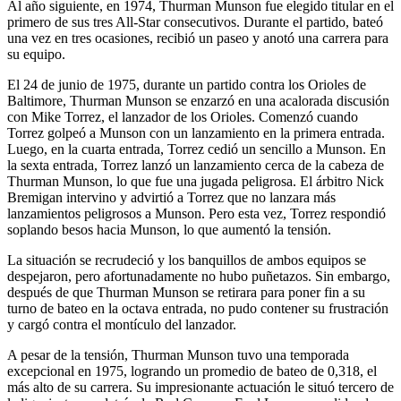
Al año siguiente, en 1974, Thurman Munson fue elegido titular en el
primero de sus tres All-Star consecutivos. Durante el partido, bateó
una vez en tres ocasiones, recibió un paseo y anotó una carrera para
su equipo.
El 24 de junio de 1975, durante un partido contra los Orioles de
Baltimore, Thurman Munson se enzarzó en una acalorada discusión
con Mike Torrez, el lanzador de los Orioles. Comenzó cuando
Torrez golpeó a Munson con un lanzamiento en la primera entrada.
Luego, en la cuarta entrada, Torrez cedió un sencillo a Munson. En
la sexta entrada, Torrez lanzó un lanzamiento cerca de la cabeza de
Thurman Munson, lo que fue una jugada peligrosa. El árbitro Nick
Bremigan intervino y advirtió a Torrez que no lanzara más
lanzamientos peligrosos a Munson. Pero esta vez, Torrez respondió
soplando besos hacia Munson, lo que aumentó la tensión.
La situación se recrudeció y los banquillos de ambos equipos se
despejaron, pero afortunadamente no hubo puñetazos. Sin embargo,
después de que Thurman Munson se retirara para poner fin a su
turno de bateo en la octava entrada, no pudo contener su frustración
y cargó contra el montículo del lanzador.
A pesar de la tensión, Thurman Munson tuvo una temporada
excepcional en 1975, logrando un promedio de bateo de 0,318, el
más alto de su carrera. Su impresionante actuación le situó tercero de