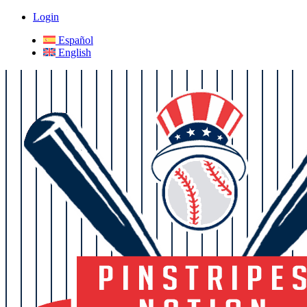
Login
Español
English