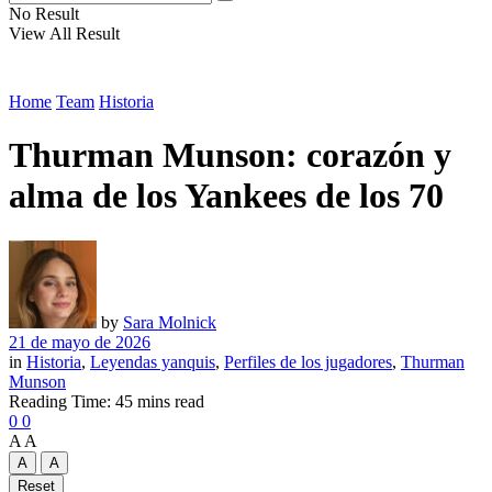
No Result
View All Result
Home
Team
Historia
Thurman Munson: corazón y
alma de los Yankees de los 70
by
Sara Molnick
21 de mayo de 2026
in
Historia
,
Leyendas yanquis
,
Perfiles de los jugadores
,
Thurman
Munson
Reading Time: 45 mins read
0
0
A
A
A
A
Reset