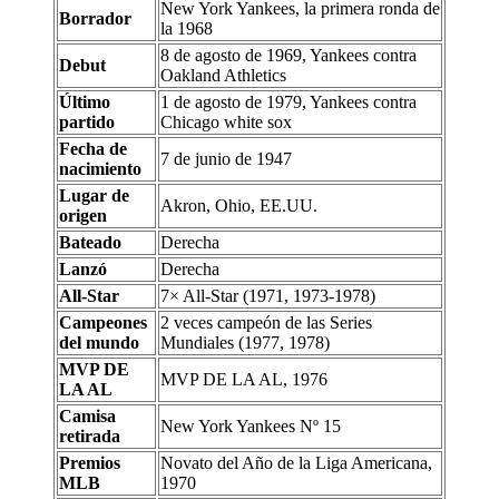
New York Yankees, la primera ronda de
Borrador
la 1968
8 de agosto de 1969, Yankees contra
Debut
Oakland Athletics
Último
1 de agosto de 1979, Yankees contra
partido
Chicago white sox
Fecha de
7 de junio de 1947
nacimiento
Lugar de
Akron, Ohio, EE.UU.
origen
Bateado
Derecha
Lanzó
Derecha
All-Star
7× All-Star (1971, 1973-1978)
Campeones
2 veces campeón de las Series
del mundo
Mundiales (1977, 1978)
MVP DE
MVP DE LA AL, 1976
LA AL
Camisa
New York Yankees Nº 15
retirada
Premios
Novato del Año de la Liga Americana,
MLB
1970