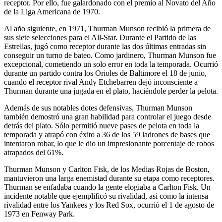
receptor. Por ello, fue galardonado con el premio al Novato del Año
de la Liga Americana de 1970.
Al año siguiente, en 1971, Thurman Munson recibió la primera de
sus siete selecciones para el All-Star. Durante el Partido de las
Estrellas, jugó como receptor durante las dos últimas entradas sin
conseguir un turno de bateo. Como jardinero, Thurman Munson fue
excepcional, cometiendo un solo error en toda la temporada. Ocurrió
durante un partido contra los Orioles de Baltimore el 18 de junio,
cuando el receptor rival Andy Etchebarren dejó inconsciente a
Thurman durante una jugada en el plato, haciéndole perder la pelota.
Además de sus notables dotes defensivas, Thurman Munson
también demostró una gran habilidad para controlar el juego desde
detrás del plato. Sólo permitió nueve pases de pelota en toda la
temporada y atrapó con éxito a 36 de los 59 ladrones de bases que
intentaron robar, lo que le dio un impresionante porcentaje de robos
atrapados del 61%.
Thurman Munson y Carlton Fisk, de los Medias Rojas de Boston,
mantuvieron una larga enemistad durante su etapa como receptores.
Thurman se enfadaba cuando la gente elogiaba a Carlton Fisk. Un
incidente notable que ejemplificó su rivalidad, así como la intensa
rivalidad entre los Yankees y los Red Sox, ocurrió el 1 de agosto de
1973 en Fenway Park.