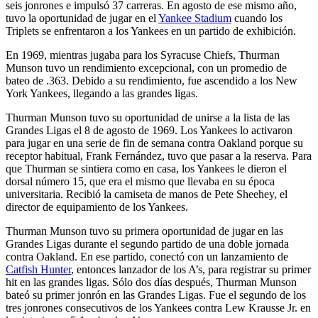
seis jonrones e impulsó 37 carreras. En agosto de ese mismo año,
tuvo la oportunidad de jugar en el
Yankee Stadium
cuando los
Triplets se enfrentaron a los Yankees en un partido de exhibición.
En 1969, mientras jugaba para los Syracuse Chiefs, Thurman
Munson tuvo un rendimiento excepcional, con un promedio de
bateo de .363. Debido a su rendimiento, fue ascendido a los New
York Yankees, llegando a las grandes ligas.
Thurman Munson tuvo su oportunidad de unirse a la lista de las
Grandes Ligas el 8 de agosto de 1969. Los Yankees lo activaron
para jugar en una serie de fin de semana contra Oakland porque su
receptor habitual, Frank Fernández, tuvo que pasar a la reserva. Para
que Thurman se sintiera como en casa, los Yankees le dieron el
dorsal número 15, que era el mismo que llevaba en su época
universitaria. Recibió la camiseta de manos de Pete Sheehey, el
director de equipamiento de los Yankees.
Thurman Munson tuvo su primera oportunidad de jugar en las
Grandes Ligas durante el segundo partido de una doble jornada
contra Oakland. En ese partido, conectó con un lanzamiento de
Catfish Hunter
, entonces lanzador de los A’s, para registrar su primer
hit en las grandes ligas. Sólo dos días después, Thurman Munson
bateó su primer jonrón en las Grandes Ligas. Fue el segundo de los
tres jonrones consecutivos de los Yankees contra Lew Krausse Jr. en