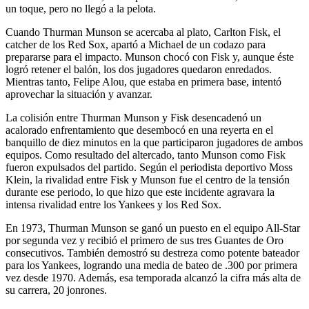
un toque, pero no llegó a la pelota.
Cuando Thurman Munson se acercaba al plato, Carlton Fisk, el
catcher de los Red Sox, apartó a Michael de un codazo para
prepararse para el impacto. Munson chocó con Fisk y, aunque éste
logró retener el balón, los dos jugadores quedaron enredados.
Mientras tanto, Felipe Alou, que estaba en primera base, intentó
aprovechar la situación y avanzar.
La colisión entre Thurman Munson y Fisk desencadenó un
acalorado enfrentamiento que desembocó en una reyerta en el
banquillo de diez minutos en la que participaron jugadores de ambos
equipos. Como resultado del altercado, tanto Munson como Fisk
fueron expulsados del partido. Según el periodista deportivo Moss
Klein, la rivalidad entre Fisk y Munson fue el centro de la tensión
durante ese periodo, lo que hizo que este incidente agravara la
intensa rivalidad entre los Yankees y los Red Sox.
En 1973, Thurman Munson se ganó un puesto en el equipo All-Star
por segunda vez y recibió el primero de sus tres Guantes de Oro
consecutivos. También demostró su destreza como potente bateador
para los Yankees, logrando una media de bateo de .300 por primera
vez desde 1970. Además, esa temporada alcanzó la cifra más alta de
su carrera, 20 jonrones.