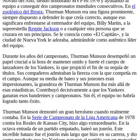
Novato del Año, siendo nombrado MVP en 1976 y ayudando al
equipo a conseguir dos campeonatos mundiales consecutivos. En
el
zoológico del Bronx
, Thurman Munson era una figura prominente,
siempre dispuesto a defender lo que creía correcto, aunque eso
significara enfrentarse al entrenador del equipo, Billy Martin, a la
superestrella
Reggie Jackson
o a cualquier otra persona que se
cruzara en sus principios. Se le conocía como «El Capitán», y la
ciudad de Nueva York le adoraba, admirándole como auténtico líder
del equipo.
Durante los años del campeonato, Thurman Munson desempeñó un
papel crucial a la hora de mantener unido y fuerte el cuerpo de
lanzadores de los Yankees, lo que propició el fin de su sequía de
títulos. Sus compañeros admiraban la fiereza con la que competía en
el campo. Aunque su media de bateo y sus jonrones eran
impresionantes, la grandeza de Thurman Munson iba más allá de
esas estadísticas. Contribuyó decisivamente a que los Yankees
ganaran esos banderines y campeonatos. Sin él, el equipo no habría
logrado tanto éxito.
Thurman Munson demostró un gran heroísmo cuando realmente
contaba. En la
Serie de Campeonato de la Liga Americana
de 1978
contra los Reales de Kansas City, hizo algo extraordinario. En la
octava entrada de un partido empatado, bateó un jonrón. Este
increíble batazo fue el jonrón más largo que hizo en su carrera, y dio
como resultado que los Yankees ganaran el partido con un marcador