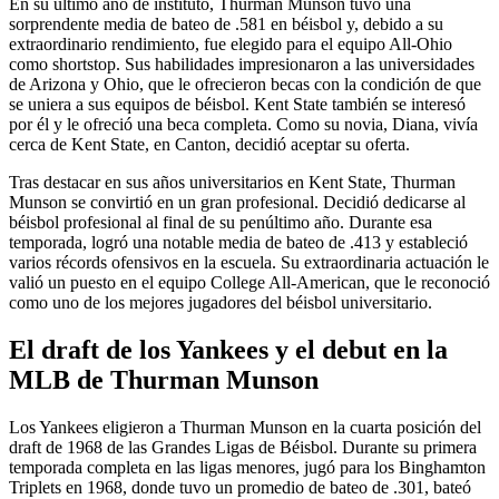
En su último año de instituto, Thurman Munson tuvo una
sorprendente media de bateo de .581 en béisbol y, debido a su
extraordinario rendimiento, fue elegido para el equipo All-Ohio
como shortstop. Sus habilidades impresionaron a las universidades
de Arizona y Ohio, que le ofrecieron becas con la condición de que
se uniera a sus equipos de béisbol. Kent State también se interesó
por él y le ofreció una beca completa. Como su novia, Diana, vivía
cerca de Kent State, en Canton, decidió aceptar su oferta.
Tras destacar en sus años universitarios en Kent State, Thurman
Munson se convirtió en un gran profesional. Decidió dedicarse al
béisbol profesional al final de su penúltimo año. Durante esa
temporada, logró una notable media de bateo de .413 y estableció
varios récords ofensivos en la escuela. Su extraordinaria actuación le
valió un puesto en el equipo College All-American, que le reconoció
como uno de los mejores jugadores del béisbol universitario.
El draft de los Yankees y el debut en la
MLB de Thurman Munson
Los Yankees eligieron a Thurman Munson en la cuarta posición del
draft de 1968 de las Grandes Ligas de Béisbol. Durante su primera
temporada completa en las ligas menores, jugó para los Binghamton
Triplets en 1968, donde tuvo un promedio de bateo de .301, bateó