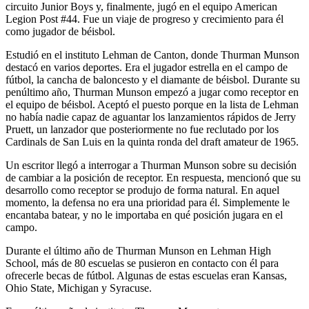
circuito Junior Boys y, finalmente, jugó en el equipo American
Legion Post #44. Fue un viaje de progreso y crecimiento para él
como jugador de béisbol.
Estudió en el instituto Lehman de Canton, donde Thurman Munson
destacó en varios deportes. Era el jugador estrella en el campo de
fútbol, la cancha de baloncesto y el diamante de béisbol. Durante su
penúltimo año, Thurman Munson empezó a jugar como receptor en
el equipo de béisbol. Aceptó el puesto porque en la lista de Lehman
no había nadie capaz de aguantar los lanzamientos rápidos de Jerry
Pruett, un lanzador que posteriormente no fue reclutado por los
Cardinals de San Luis en la quinta ronda del draft amateur de 1965.
Un escritor llegó a interrogar a Thurman Munson sobre su decisión
de cambiar a la posición de receptor. En respuesta, mencionó que su
desarrollo como receptor se produjo de forma natural. En aquel
momento, la defensa no era una prioridad para él. Simplemente le
encantaba batear, y no le importaba en qué posición jugara en el
campo.
Durante el último año de Thurman Munson en Lehman High
School, más de 80 escuelas se pusieron en contacto con él para
ofrecerle becas de fútbol. Algunas de estas escuelas eran Kansas,
Ohio State, Michigan y Syracuse.