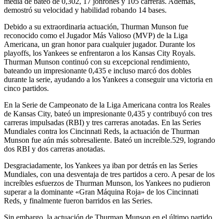
media de bateo de 0,302, 17 jonrones y 105 carreras. Además,
demostró su velocidad y habilidad robando 14 bases.
Debido a su extraordinaria actuación, Thurman Munson fue
reconocido como el Jugador Más Valioso (MVP) de la Liga
Americana, un gran honor para cualquier jugador. Durante los
playoffs, los Yankees se enfrentaron a los Kansas City Royals.
Thurman Munson continuó con su excepcional rendimiento,
bateando un impresionante 0,435 e incluso marcó dos dobles
durante la serie, ayudando a los Yankees a conseguir una victoria en
cinco partidos.
En la Serie de Campeonato de la Liga Americana contra los Reales
de Kansas City, bateó un impresionante 0,435 y contribuyó con tres
carreras impulsadas (RBI) y tres carreras anotadas. En las Series
Mundiales contra los Cincinnati Reds, la actuación de Thurman
Munson fue aún más sobresaliente. Bateó un increíble.529, logrando
dos RBI y dos carreras anotadas.
Desgraciadamente, los Yankees ya iban por detrás en las Series
Mundiales, con una desventaja de tres partidos a cero. A pesar de los
increíbles esfuerzos de Thurman Munson, los Yankees no pudieron
superar a la dominante «Gran Máquina Roja» de los Cincinnati
Reds, y finalmente fueron barridos en las Series.
Sin embargo, la actuación de Thurman Munson en el último partido