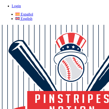
Login
Español
English