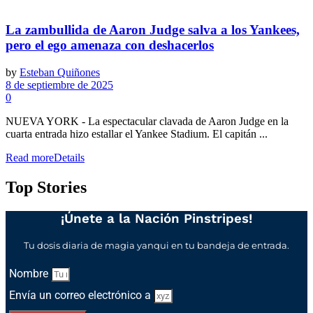
La zambullida de Aaron Judge salva a los Yankees,
pero el ego amenaza con deshacerlos
by
Esteban Quiñones
8 de septiembre de 2025
0
NUEVA YORK - La espectacular clavada de Aaron Judge en la
cuarta entrada hizo estallar el Yankee Stadium. El capitán ...
Read more
Details
Top Stories
¡Únete a la Nación Pinstripes!
Tu dosis diaria de magia yanqui en tu bandeja de entrada.
Nombre
Envía un correo electrónico a