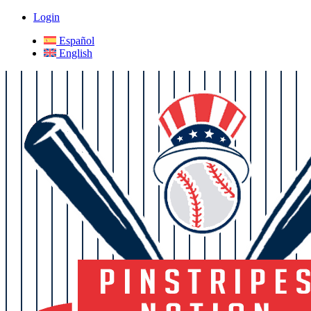
Login
Español
English