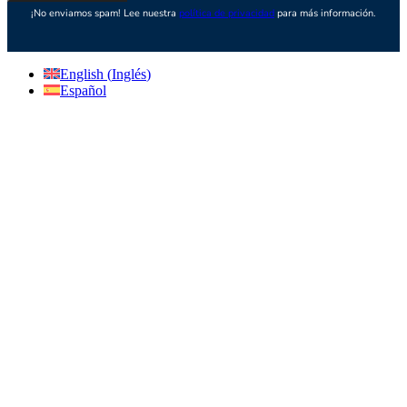
¡No enviamos spam! Lee nuestra
política de privacidad
para más información.
English
(
Inglés
)
Español