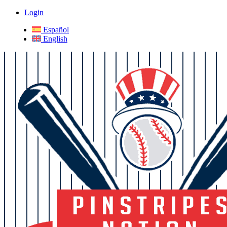
Login
Español
English