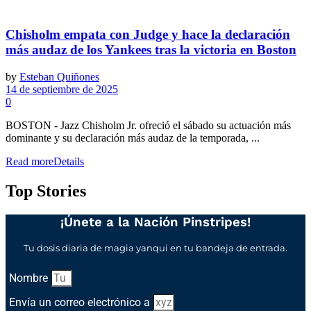
Chisholm empata con Judge y hace la declaración
más audaz de los Yankees tras la victoria en Boston
by
Esteban Quiñones
14 de septiembre de 2025
0
BOSTON - Jazz Chisholm Jr. ofreció el sábado su actuación más
dominante y su declaración más audaz de la temporada, ...
Read more
Details
Top Stories
¡Únete a la Nación Pinstripes!
Tu dosis diaria de magia yanqui en tu bandeja de entrada.
Nombre
Envía un correo electrónico a