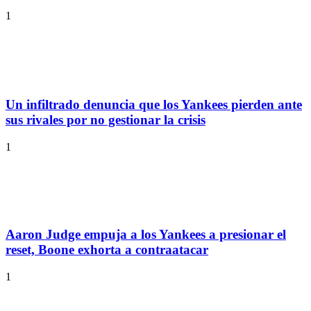
1
Un infiltrado denuncia que los Yankees pierden ante
sus rivales por no gestionar la crisis
1
Aaron Judge empuja a los Yankees a presionar el
reset, Boone exhorta a contraatacar
1