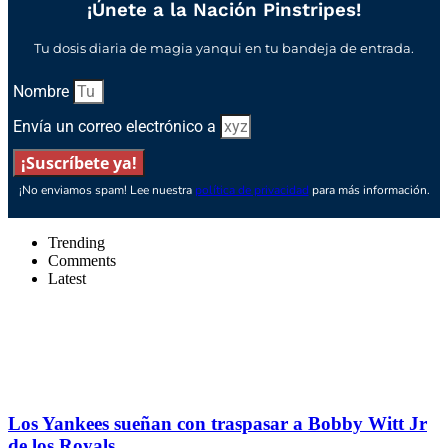
¡Únete a la Nación Pinstripes!
Tu dosis diaria de magia yanqui en tu bandeja de entrada.
Nombre
Envía un correo electrónico a
¡Suscríbete ya!
¡No enviamos spam! Lee nuestra
política de privacidad
para más información.
Trending
Comments
Latest
Los Yankees sueñan con traspasar a Bobby Witt Jr
de los Royals