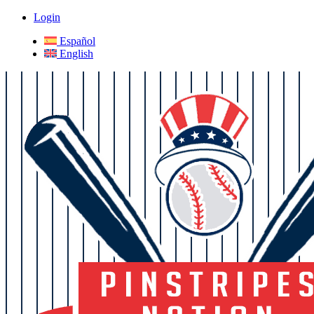
Login
Español
English