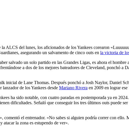
c
 de la ALCS del lunes, los aficionados de los Yankees corearon «Luuu
s Guardianes, asegurando un salvamento de cinco outs en
la victoria de l
er salvado un solo partido en las Grandes Ligas, es ahora el hombre al
 enfrentándose a dos de los mejores bateadores de Cleveland, ponchó a 
lk inicial de Lane Thomas. Después ponchó a Josh Naylor, Daniel Schn
er lanzador de los Yankees desde
Mariano Rivera
en 2009 en lograr ese 
Yankees ha sido notable, con cuatro paradas en postemporada ya en 202
tienen dificultades. Señaló que conseguir los tres últimos outs puede s
o», comentó el entrenador. «No sabes si alguien podría correr con ello. 
y atacar la zona es estupendo de ver».