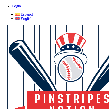
Login
Español
English