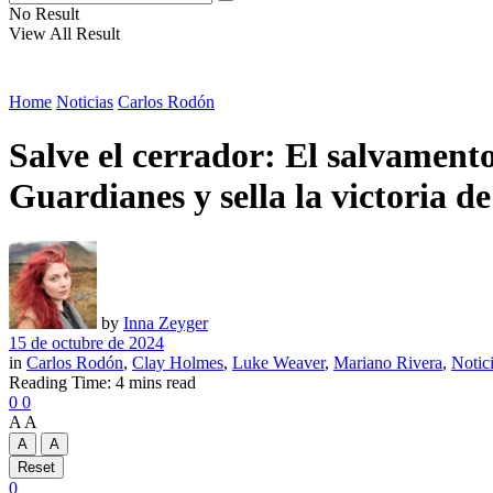
No Result
View All Result
Home
Noticias
Carlos Rodón
Salve el cerrador: El salvament
Guardianes y sella la victoria d
by
Inna Zeyger
15 de octubre de 2024
in
Carlos Rodón
,
Clay Holmes
,
Luke Weaver
,
Mariano Rivera
,
Notic
Reading Time: 4 mins read
0
0
A
A
A
A
Reset
0