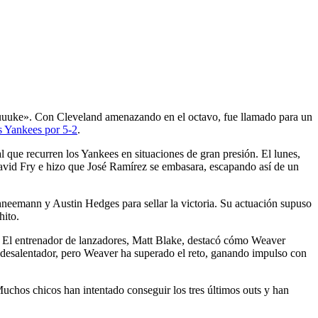
o
uuuuuke». Con Cleveland amenazando en el octavo, fue llamado para un
os Yankees por 5-2
.
 que recurren los Yankees en situaciones de gran presión. El lunes,
David Fry e hizo que José Ramírez se embasara, escapando así de un
eemann y Austin Hedges para sellar la victoria. Su actuación supuso
hito.
4. El entrenador de lanzadores, Matt Blake, destacó cómo Weaver
er desalentador, pero Weaver ha superado el reto, ganando impulso con
Muchos chicos han intentado conseguir los tres últimos outs y han