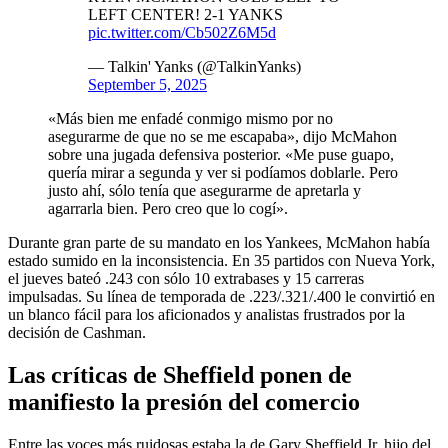
LEFT CENTER! 2-1 YANKS
pic.twitter.com/Cb502Z6M5d
— Talkin' Yanks (@TalkinYanks)
September 5, 2025
«Más bien me enfadé conmigo mismo por no
asegurarme de que no se me escapaba», dijo McMahon
sobre una jugada defensiva posterior. «Me puse guapo,
quería mirar a segunda y ver si podíamos doblarle. Pero
justo ahí, sólo tenía que asegurarme de apretarla y
agarrarla bien. Pero creo que lo cogí».
Durante gran parte de su mandato en los Yankees, McMahon había
estado sumido en la inconsistencia. En 35 partidos con Nueva York,
el jueves bateó .243 con sólo 10 extrabases y 15 carreras
impulsadas. Su línea de temporada de .223/.321/.400 le convirtió en
un blanco fácil para los aficionados y analistas frustrados por la
decisión de Cashman.
Las críticas de Sheffield ponen de
manifiesto la presión del comercio
Entre las voces más ruidosas estaba la de Gary Sheffield Jr, hijo del