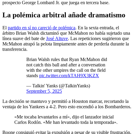
prospecto George Lombard Jr. que juega en tercera base.
La polémica arbitral añade dramatismo
El
partido en sí no careció de polémica
. En la sexta entrada, el
árbitro Brian Walsh dictaminó que McMahon no había sujetado una
línea suave del bate de
José Altuve
. Las repeticiones sugirieron que
McMahon atrapó la pelota limpiamente antes de perderla durante la
transferencia.
Brian Walsh rules that Ryan McMahon did
not catch this ball and after a conversation
with the other umpires the call on the field
stands
pic.twitter.com/kTAH9X3KZX
— Talkin' Yanks (@TalkinYanks)
September 5, 2025
La decisión se mantuvo y permitió a Houston marcar, recortando la
ventaja de los Yankees a 4-2. Pero esto encendió a los Bombarderos.
«Me tocaba levantarlos a mí», dijo el lanzador inicial
Carlos Rodón. «Me han levantado toda la temporada».
Boone consiguió evitar la expulsión a pesar de su visible frustración.