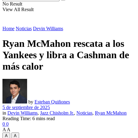
No Result
View All Result
Home
Noticias
Devin Williams
Ryan McMahon rescata a los
Yankees y libra a Cashman de
más calor
by
Esteban Quiñones
5 de septiembre de 2025
in
Devin Williams
,
Jazz Chisholm Jr.
,
Noticias
,
Ryan McMahon
Reading Time: 6 mins read
0
0
A
A
A
A