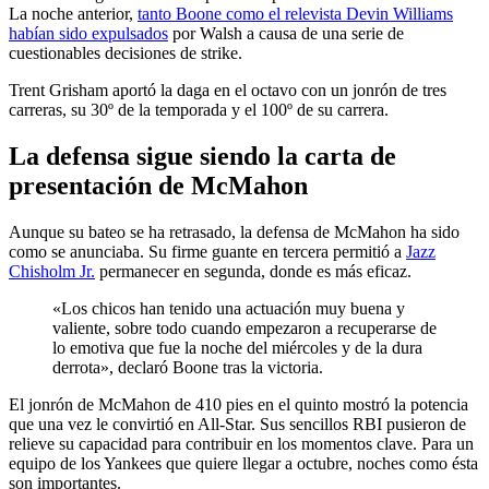
La noche anterior,
tanto Boone como el relevista Devin Williams
habían sido expulsados
por Walsh a causa de una serie de
cuestionables decisiones de strike.
Trent Grisham aportó la daga en el octavo con un jonrón de tres
carreras, su 30º de la temporada y el 100º de su carrera.
La defensa sigue siendo la carta de
presentación de McMahon
Aunque su bateo se ha retrasado, la defensa de McMahon ha sido
como se anunciaba. Su firme guante en tercera permitió a
Jazz
Chisholm Jr.
permanecer en segunda, donde es más eficaz.
«Los chicos han tenido una actuación muy buena y
valiente, sobre todo cuando empezaron a recuperarse de
lo emotiva que fue la noche del miércoles y de la dura
derrota», declaró Boone tras la victoria.
El jonrón de McMahon de 410 pies en el quinto mostró la potencia
que una vez le convirtió en All-Star. Sus sencillos RBI pusieron de
relieve su capacidad para contribuir en los momentos clave. Para un
equipo de los Yankees que quiere llegar a octubre, noches como ésta
son importantes.