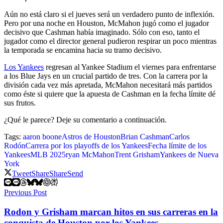
Aún no está claro si el jueves será un verdadero punto de inflexión.
Pero por una noche en Houston, McMahon jugó como el jugador
decisivo que Cashman había imaginado. Sólo con eso, tanto el
jugador como el director general pudieron respirar un poco mientras
la temporada se encamina hacia su tramo decisivo.
Los Yankees
regresan al Yankee Stadium el viernes para enfrentarse
a los Blue Jays en un crucial partido de tres. Con la carrera por la
división cada vez más apretada, McMahon necesitará más partidos
como éste si quiere que la apuesta de Cashman en la fecha límite dé
sus frutos.
¿Qué le parece? Deje su comentario a continuación.
Tags:
aaron boone
Astros de Houston
Brian Cashman
Carlos
Rodón
Carrera por los playoffs de los Yankees
Fecha límite de los
Yankees
MLB 2025
ryan McMahon
Trent Grisham
Yankees de Nueva
York
Tweet
Share
Share
Send
Previous Post
Rodon y Grisham marcan hitos en sus carreras en la
conquista de Houston por los Yankees