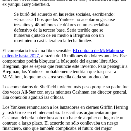
ex yanqui Gary Sheffield.
Se burló del acuerdo en las redes sociales, escribiendo:
«Gracias a Dios que los Yankees no aceptaron gastarse
tres años y 48 millones de dólares en un especialista
defensivo de la tercera base. Sería terrible que se
hubieran quitado de en medio a Bregman con un
movimiento casi lateral en la fecha límite».
El comentario tocó una fibra sensible.
El contrato de McMahon se
extiende hasta 2027
, a razón de 16 millones de dólares anuales. Ese
compromiso podría bloquear la búsqueda del agente libre Alex
Bregman, que se espera que renuncie este invierno. Para perseguir a
Bregman, los Yankees probablemente tendrían que traspasar a
McMahon, lo que no es tarea sencilla dada su producción.
Los comentarios de Sheffield tuvieron más peso porque su padre fue
dos veces All-Star con rayas mientras Cashman era director general.
Esa conexión agudizó las críticas.
Los Yankees renunciaron a los lanzadores en ciernes Griffin Herring
y Josh Grosz en el intercambio. Los críticos argumentaron que
Cashman debería haber buscado un bate de alquiler en lugar de un
contrato a largo plazo. El acuerdo no sólo conllevaba un riesgo
financiero, sino que también complicaba el futuro del mejor