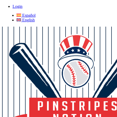
Login
Español
English