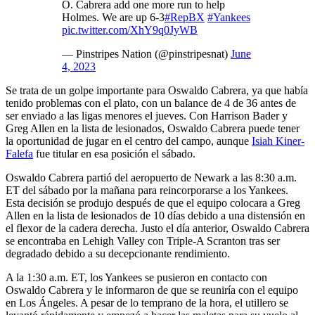
O. Cabrera add one more run to help
Holmes. We are up 6-3
#RepBX
#Yankees
pic.twitter.com/XhY9q0JyWB
— Pinstripes Nation (@pinstripesnat)
June
4, 2023
Se trata de un golpe importante para Oswaldo Cabrera, ya que había
tenido problemas con el plato, con un balance de 4 de 36 antes de
ser enviado a las ligas menores el jueves. Con Harrison Bader y
Greg Allen en la lista de lesionados, Oswaldo Cabrera puede tener
la oportunidad de jugar en el centro del campo, aunque
Isiah Kiner-
Falefa
fue titular en esa posición el sábado.
Oswaldo Cabrera partió del aeropuerto de Newark a las 8:30 a.m.
ET del sábado por la mañana para reincorporarse a los Yankees.
Esta decisión se produjo después de que el equipo colocara a Greg
Allen en la lista de lesionados de 10 días debido a una distensión en
el flexor de la cadera derecha. Justo el día anterior, Oswaldo Cabrera
se encontraba en Lehigh Valley con Triple-A Scranton tras ser
degradado debido a su decepcionante rendimiento.
A la 1:30 a.m. ET, los Yankees se pusieron en contacto con
Oswaldo Cabrera y le informaron de que se reuniría con el equipo
en Los Ángeles. A pesar de lo temprano de la hora, el utillero se