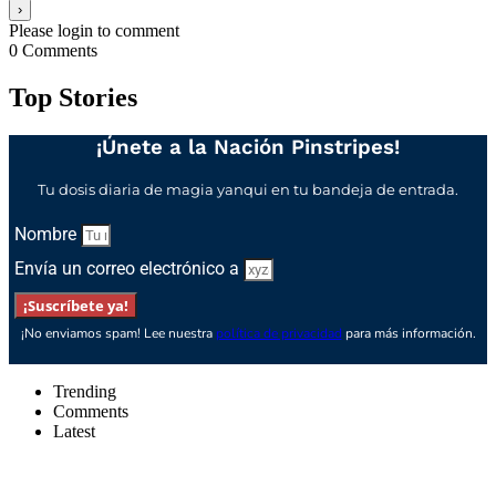
Please login to comment
0
Comments
Top Stories
¡Únete a la Nación Pinstripes!
Tu dosis diaria de magia yanqui en tu bandeja de entrada.
Nombre
Envía un correo electrónico a
¡Suscríbete ya!
¡No enviamos spam! Lee nuestra
política de privacidad
para más información.
Trending
Comments
Latest