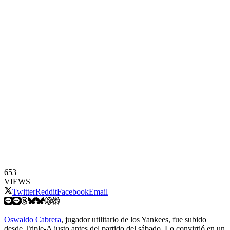
653
VIEWS
Twitter
Reddit
Facebook
Email
Oswaldo Cabrera
, jugador utilitario de los Yankees, fue subido
desde Triple-A justo antes del partido del sábado. Lo convirtió en un