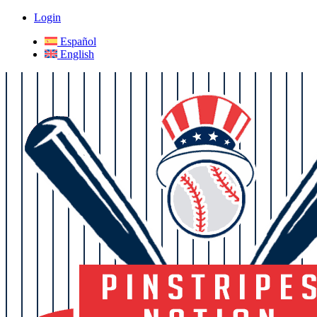
Login
Español
English