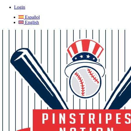
Login
Español
English