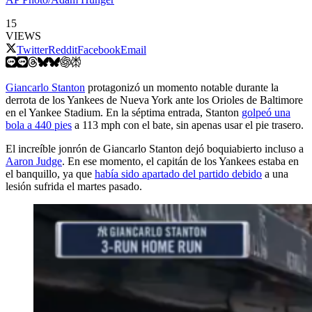
15
VIEWS
Twitter
Reddit
Facebook
Email
Giancarlo Stanton
protagonizó un momento notable durante la
derrota de los Yankees de Nueva York ante los Orioles de Baltimore
en el Yankee Stadium. En la séptima entrada, Stanton
golpeó una
bola a 440 pies
a 113 mph con el bate, sin apenas usar el pie trasero.
El increíble jonrón de Giancarlo Stanton dejó boquiabierto incluso a
Aaron Judge
. En ese momento, el capitán de los Yankees estaba en
el banquillo, ya que
había sido apartado del partido debido
a una
lesión sufrida el martes pasado.