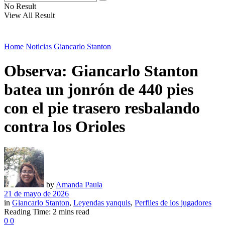
No Result
View All Result
Home
Noticias
Giancarlo Stanton
Observa: Giancarlo Stanton
batea un jonrón de 440 pies
con el pie trasero resbalando
contra los Orioles
by
Amanda Paula
21 de mayo de 2026
in
Giancarlo Stanton
,
Leyendas yanquis
,
Perfiles de los jugadores
Reading Time: 2 mins read
0
0