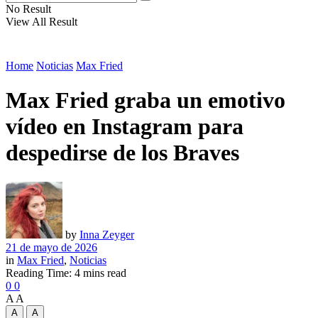
No Result
View All Result
Home
Noticias
Max Fried
Max Fried graba un emotivo
vídeo en Instagram para
despedirse de los Braves
by
Inna Zeyger
21 de mayo de 2026
in
Max Fried
,
Noticias
Reading Time: 4 mins read
0
0
A
A
A
A