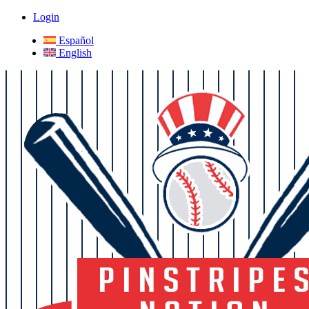
Login
Español
English