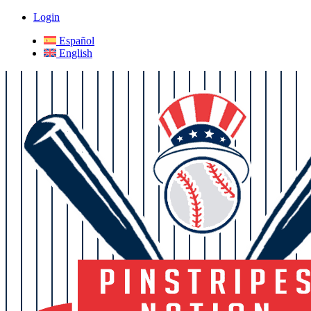
Login
Español
English