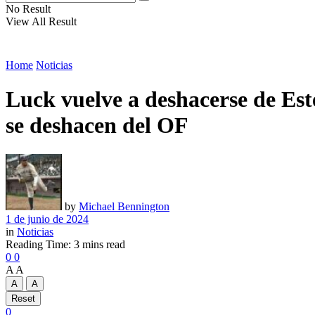
No Result
View All Result
Home
Noticias
Luck vuelve a deshacerse de Est
se deshacen del OF
by
Michael Bennington
1 de junio de 2024
in
Noticias
Reading Time: 3 mins read
0
0
A
A
A
A
Reset
0