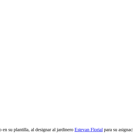
c
n su plantilla, al designar al jardinero
Estevan Florial
para su asignaci