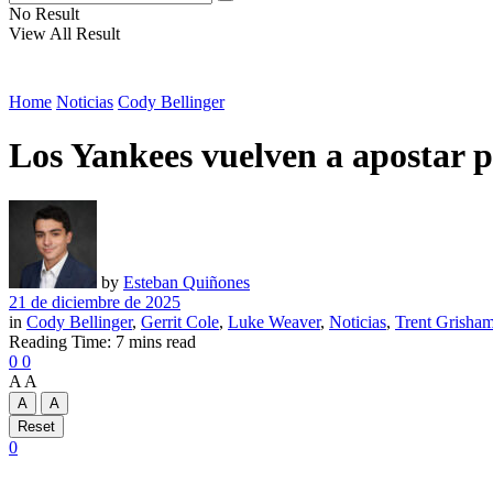
No Result
View All Result
Home
Noticias
Cody Bellinger
Los Yankees vuelven a apostar p
by
Esteban Quiñones
21 de diciembre de 2025
in
Cody Bellinger
,
Gerrit Cole
,
Luke Weaver
,
Noticias
,
Trent Grisha
Reading Time: 7 mins read
0
0
A
A
A
A
Reset
0