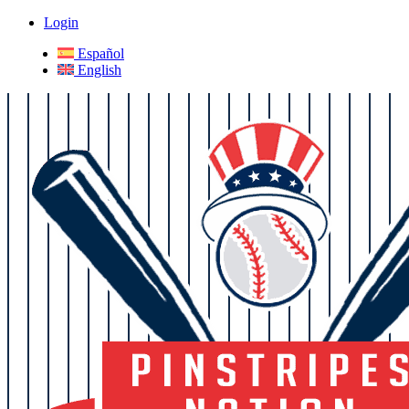
Login
Español
English