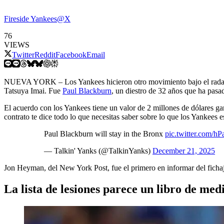
Fireside Yankees@X
76
VIEWS
Twitter
Reddit
Facebook
Email
NUEVA YORK – Los Yankees hicieron otro movimiento bajo el radar el
Tatsuya Imai. Fue
Paul Blackburn
, un diestro de 32 años que ha pasa
El acuerdo con los Yankees tiene un valor de 2 millones de dólares ga
contrato te dice todo lo que necesitas saber sobre lo que los Yankees 
Paul Blackburn will stay in the Bronx
pic.twitter.com/h
— Talkin' Yanks (@TalkinYanks)
December 21, 2025
Jon Heyman, del New York Post, fue el primero en informar del fichaj
La lista de lesiones parece un libro de med