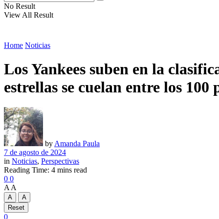
No Result
View All Result
Home
Noticias
Los Yankees suben en la clasifi
estrellas se cuelan entre los 100
by
Amanda Paula
7 de agosto de 2024
in
Noticias
,
Perspectivas
Reading Time: 4 mins read
0
0
A
A
A
A
Reset
0