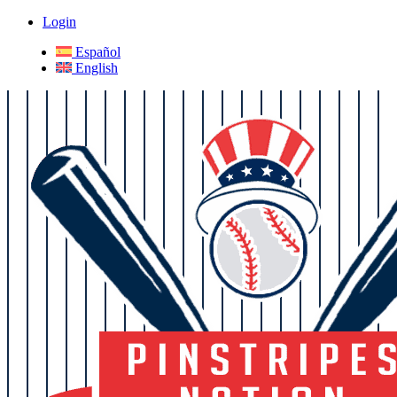
Login
Español
English