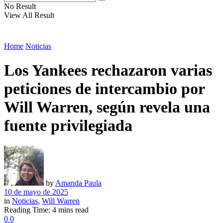
No Result
View All Result
Home
Noticias
Los Yankees rechazaron varias
peticiones de intercambio por
Will Warren, según revela una
fuente privilegiada
by
Amanda Paula
10 de mayo de 2025
in
Noticias
,
Will Warren
Reading Time: 4 mins read
0
0