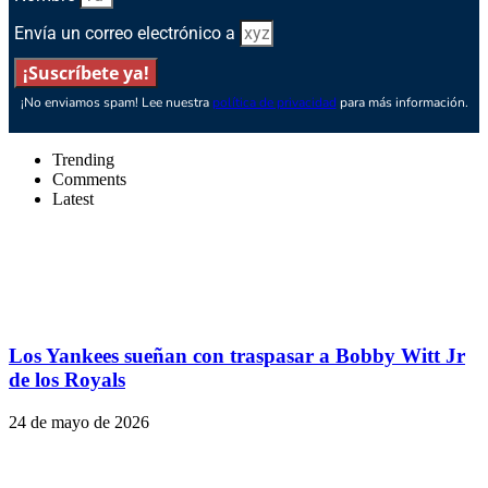
Envía un correo electrónico a
¡Suscríbete ya!
¡No enviamos spam! Lee nuestra
política de privacidad
para más información.
Trending
Comments
Latest
Los Yankees sueñan con traspasar a Bobby Witt Jr
de los Royals
24 de mayo de 2026