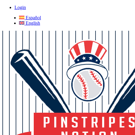
Login
Español
English