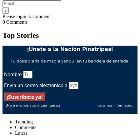
Please login to comment
0
Comments
Top Stories
¡Únete a la Nación Pinstripes!
Tu dosis diaria de magia yanqui en tu bandeja de entrada.
Nombre
Envía un correo electrónico a
¡Suscríbete ya!
¡No enviamos spam! Lee nuestra
política de privacidad
para más información.
Trending
Comments
Latest