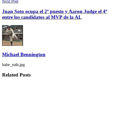
Next Post
Juan Soto ocupa el 2º puesto y Aaron Judge el 4º
entre los candidatos al MVP de la AL
Michael Bennington
babe_ruth.jpg
Related
Posts