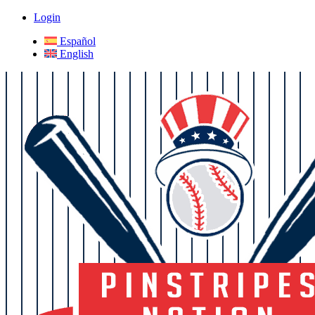
Login
Español
English