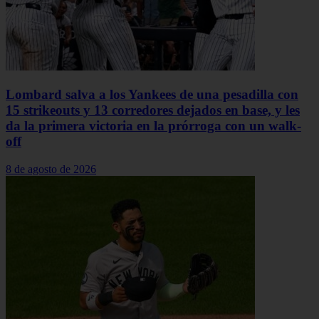
Lombard salva a los Yankees de una pesadilla con
15 strikeouts y 13 corredores dejados en base, y les
da la primera victoria en la prórroga con un walk-
off
8 de agosto de 2026