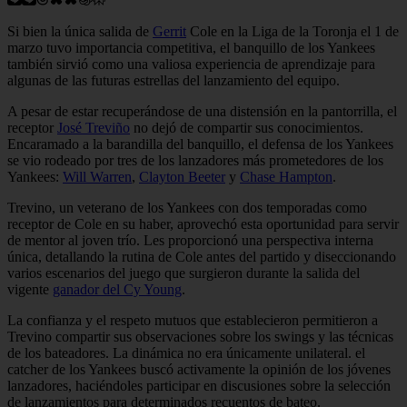
Si bien la única salida de
Gerrit
Cole en la Liga de la Toronja el 1 de
marzo tuvo importancia competitiva, el banquillo de los Yankees
también sirvió como una valiosa experiencia de aprendizaje para
algunas de las futuras estrellas del lanzamiento del equipo.
A pesar de estar recuperándose de una distensión en la pantorrilla, el
receptor
José Treviño
no dejó de compartir sus conocimientos.
Encaramado a la barandilla del banquillo, el defensa de los Yankees
se vio rodeado por tres de los lanzadores más prometedores de los
Yankees:
Will Warren
,
Clayton Beeter
y
Chase Hampton
.
Trevino, un veterano de los Yankees con dos temporadas como
receptor de Cole en su haber, aprovechó esta oportunidad para servir
de mentor al joven trío. Les proporcionó una perspectiva interna
única, detallando la rutina de Cole antes del partido y diseccionando
varios escenarios del juego que surgieron durante la salida del
vigente
ganador del Cy Young
.
La confianza y el respeto mutuos que establecieron permitieron a
Trevino compartir sus observaciones sobre los swings y las técnicas
de los bateadores. La dinámica no era únicamente unilateral. el
catcher de los Yankees buscó activamente la opinión de los jóvenes
lanzadores, haciéndoles participar en discusiones sobre la selección
de lanzamientos para determinados recuentos de bateo.