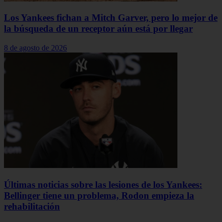
Los Yankees fichan a Mitch Garver, pero lo mejor de
la búsqueda de un receptor aún está por llegar
8 de agosto de 2026
Últimas noticias sobre las lesiones de los Yankees:
Bellinger tiene un problema, Rodon empieza la
rehabilitación