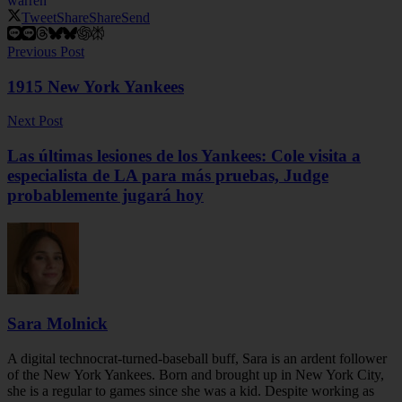
warren
Tweet
Share
Share
Send
Previous Post
1915 New York Yankees
Next Post
Las últimas lesiones de los Yankees: Cole visita a
especialista de LA para más pruebas, Judge
probablemente jugará hoy
Sara Molnick
A digital technocrat-turned-baseball buff, Sara is an ardent follower
of the New York Yankees. Born and brought up in New York City,
she is a regular to games since she was a kid. Despite working as