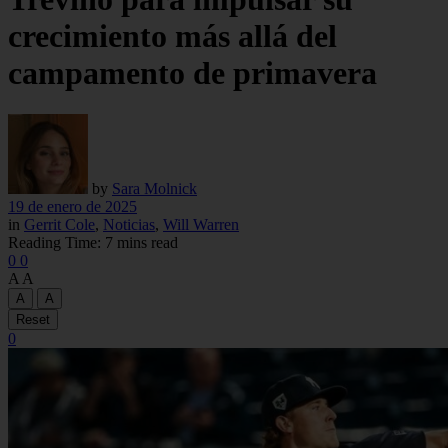
crecimiento más allá del
campamento de primavera
by
Sara Molnick
19 de enero de 2025
in
Gerrit Cole
,
Noticias
,
Will Warren
Reading Time: 7 mins read
0
0
A
A
A
A
Reset
0