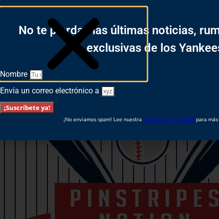
Login
No te pierdas las últimas noticias, ru
Español
English
exclusivas de los Yankee
Nombre
Envía un correo electrónico a
¡Suscríbete ya!
¡No enviamos spam! Lee nuestra
política de privacidad
para más 