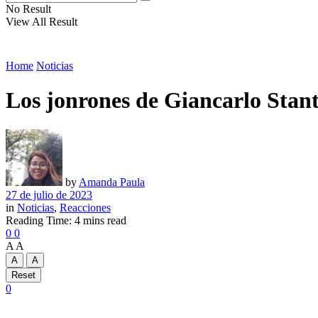
No Result
View All Result
Home
Noticias
Los jonrones de Giancarlo Stan
by
Amanda Paula
27 de julio de 2023
in
Noticias
,
Reacciones
Reading Time: 4 mins read
0
0
A
A
A
A
Reset
0