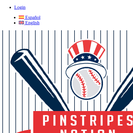
Login
Español
English