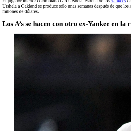
El jugador interior colombiano Gio Urshela, estrella de los
Yankees
de
Urshela a Oakland se produce sólo unas semanas después de que los A’s 
millones de dólares.
Los A’s se hacen con otro ex-Yankee en la