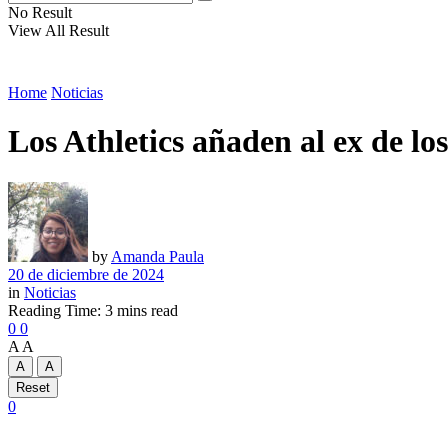
No Result
View All Result
Home
Noticias
Los Athletics añaden al ex de lo
by
Amanda Paula
20 de diciembre de 2024
in
Noticias
Reading Time: 3 mins read
0
0
A
A
A
A
Reset
0