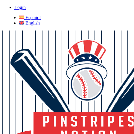
Login
Español
English