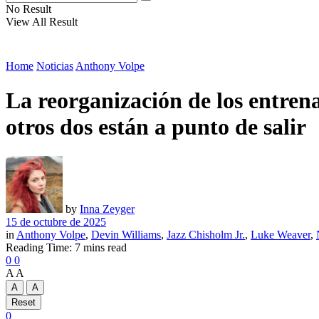
No Result
View All Result
Home
Noticias
Anthony Volpe
La reorganización de los entren
otros dos están a punto de salir
by
Inna Zeyger
15 de octubre de 2025
in
Anthony Volpe
,
Devin Williams
,
Jazz Chisholm Jr.
,
Luke Weaver
,
Reading Time: 7 mins read
0
0
A
A
A
A
Reset
0