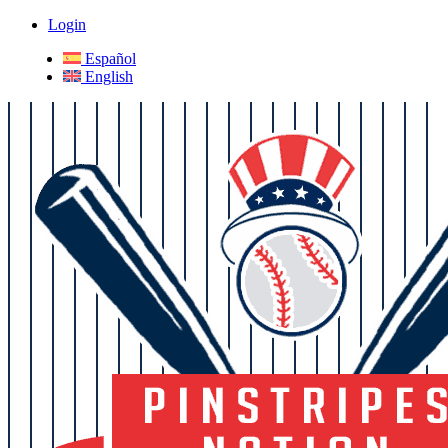
Login
Español
English