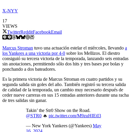
X-NYY
17
VIEWS
Twitter
Reddit
Facebook
Email
Marcus Stroman
tuvo una actuación estelar el miércoles, llevando
a
los Yankees a una victoria por 4-0
sobre los Mellizos. El diestro
consiguió su tercera victoria de la temporada, lanzando seis entradas
sin anotaciones, permitiendo sólo dos hits y tres bases por bolas y
ponchando a dos bateadores.
Es la primera victoria de Marcus Stroman en cuatro partidos y su
segunda salida sin goles del año. También registró su tercera salida
de calidad de la temporada, un cambio muy necesario después de
ceder nueve carreras en sus 15 entradas anteriores durante una racha
de tres salidas sin ganar.
Takin’ the Str0 Show on the Road.
@STR0
🔥
pic.twitter.com/M9zuHIEtI3
— New York Yankees (@Yankees)
May
16, 2024