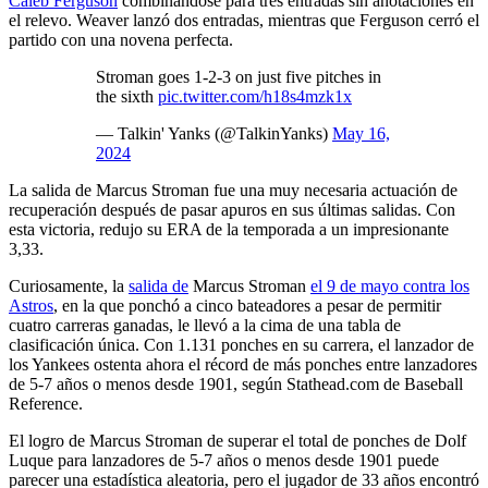
Caleb Ferguson
combinándose para tres entradas sin anotaciones en
el relevo. Weaver lanzó dos entradas, mientras que Ferguson cerró el
partido con una novena perfecta.
Stroman goes 1-2-3 on just five pitches in
the sixth
pic.twitter.com/h18s4mzk1x
— Talkin' Yanks (@TalkinYanks)
May 16,
2024
La salida de Marcus Stroman fue una muy necesaria actuación de
recuperación después de pasar apuros en sus últimas salidas. Con
esta victoria, redujo su ERA de la temporada a un impresionante
3,33.
Curiosamente, la
salida de
Marcus Stroman
el 9 de mayo contra los
Astros
, en la que ponchó a cinco bateadores a pesar de permitir
cuatro carreras ganadas, le llevó a la cima de una tabla de
clasificación única. Con 1.131 ponches en su carrera, el lanzador de
los Yankees ostenta ahora el récord de más ponches entre lanzadores
de 5-7 años o menos desde 1901, según Stathead.com de Baseball
Reference.
El logro de Marcus Stroman de superar el total de ponches de Dolf
Luque para lanzadores de 5-7 años o menos desde 1901 puede
parecer una estadística aleatoria, pero el jugador de 33 años encontró