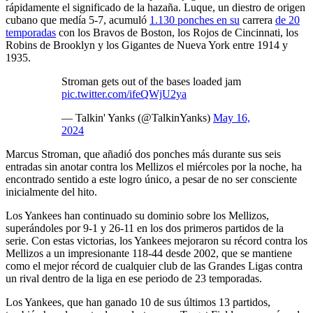
rápidamente el significado de la hazaña. Luque, un diestro de origen
cubano que medía 5-7, acumuló
1.130 ponches en su
carrera
de 20
temporadas
con los Bravos de Boston, los Rojos de Cincinnati, los
Robins de Brooklyn y los Gigantes de Nueva York entre 1914 y
1935.
Stroman gets out of the bases loaded jam
pic.twitter.com/ifeQWjU2ya
— Talkin' Yanks (@TalkinYanks)
May 16,
2024
Marcus Stroman, que añadió dos ponches más durante sus seis
entradas sin anotar contra los Mellizos el miércoles por la noche, ha
encontrado sentido a este logro único, a pesar de no ser consciente
inicialmente del hito.
Los Yankees han continuado su dominio sobre los Mellizos,
superándoles por 9-1 y 26-11 en los dos primeros partidos de la
serie. Con estas victorias, los Yankees mejoraron su récord contra los
Mellizos a un impresionante 118-44 desde 2002, que se mantiene
como el mejor récord de cualquier club de las Grandes Ligas contra
un rival dentro de la liga en ese periodo de 23 temporadas.
Los Yankees, que han ganado 10 de sus últimos 13 partidos,