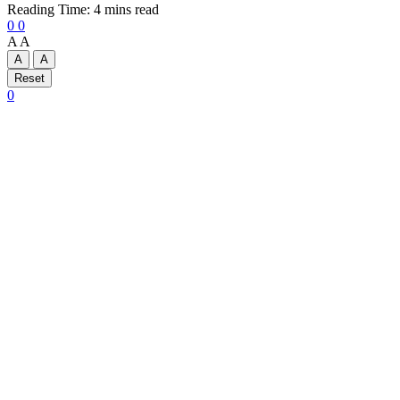
Reading Time: 4 mins read
0
0
A
A
A
A
Reset
0