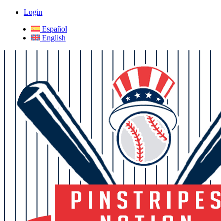
Login
Español
English