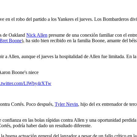
c
n el robo del partido a los Yankees el jueves. Los Bombarderos dividi
os de Oakland
Nick Allen
presume de una conexión familiar con el entr
Bret Boone
), ha sido bien recibido en la familia Boone, amante del béi
r a Allen, aunque el jueves la hospitalidad de Allen fue limitada. En la
 Aaron Boone's niece
c.twitter.com/LlWby4rXTw
contra Cortés. Poco después,
Tyler Nevin
, hijo del ex entrenador de te
 confianza en las bolas rápidas contra Allen y una oportunidad perdida
Cortés, podría haber dado un resultado diferente.
a buena actuación general del lanzador a pesar de un fallo crítico en la 