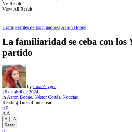
No Result
View All Result
Home
Perfiles de los jugadores
Aaron Boone
La familiaridad se ceba con los 
partido
by
Inna Zeyger
26 de abril de 2024
in
Aaron Boone
,
Néstor Cortés
,
Noticias
Reading Time: 4 mins read
0
0
A
A
A
A
Reset
0