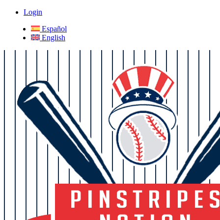
Login
Español
English