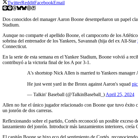
Twitter
Reddit
Facebook
Email
Dos conocidos del manager Aaron Boone desempeñaron un papel clave e
Stadium.
Aunque no comparte el apellido Boone, el campocorto de los Atlétic
sobrina del entrenador de los Yankees, Savannah (hija del ex All-Star
Connecticut.
En la serie de esta semana en el Yankee Stadium, Boone volvió a recibi
contribuyó a la victoria final de los A por 3-1.
A's shortstop Nick Allen is married to Yankees manager
He just went yard in the Bronx against Aaron's squad
pi
— Talkin' Baseball (@TalkinBaseball_)
April 25, 2024
Allen no fue el único jugador relacionado con Boone que tuvo éxito 
un jonrón de dos carreras.
Reflexionando sobre el partido, Cortés reconoció un posible exceso de
lanzamiento del jonrón. Introducir más lanzamientos interiores, creía 
El capitán Boone se hizo eco del sentimiento de Cortés, reconociendo l