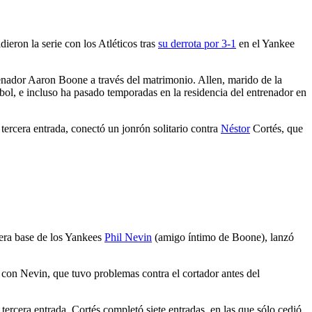
o
eron la serie con los Atléticos tras
su derrota por 3-1
en el Yankee
enador Aaron Boone a través del matrimonio. Allen, marido de la
sbol, e incluso ha pasado temporadas en la residencia del entrenador en
 tercera entrada, conectó un jonrón solitario contra
Néstor
Cortés, que
rcera base de los Yankees
Phil Nevin
(amigo íntimo de Boone), lanzó
 con Nevin, que tuvo problemas contra el cortador antes del
tercera entrada. Cortés completó siete entradas, en las que sólo cedió