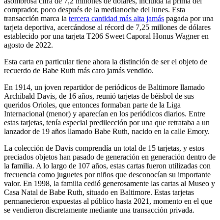
asombrosa cifra de 7,2 millones de dólares, incluida la prima del
comprador, poco después de la medianoche del lunes. Esta
transacción marca la
tercera cantidad más alta jamás
pagada por una
tarjeta deportiva, acercándose al récord de 7,25 millones de dólares
establecido por una tarjeta T206 Sweet Caporal Honus Wagner en
agosto de 2022.
Esta carta en particular tiene ahora la distinción de ser el objeto de
recuerdo de Babe Ruth más caro jamás vendido.
En 1914, un joven repartidor de periódicos de Baltimore llamado
Archibald Davis, de 16 años, reunió tarjetas de béisbol de sus
queridos Orioles, que entonces formaban parte de la Liga
Internacional (menor) y aparecían en los periódicos diarios. Entre
estas tarjetas, tenía especial predilección por una que retrataba a un
lanzador de 19 años llamado Babe Ruth, nacido en la calle Emory.
La colección de Davis comprendía un total de 15 tarjetas, y estos
preciados objetos han pasado de generación en generación dentro de
la familia. A lo largo de 107 años, estas cartas fueron utilizadas con
frecuencia como juguetes por niños que desconocían su importante
valor. En 1998, la familia cedió generosamente las cartas al Museo y
Casa Natal de Babe Ruth, situado en Baltimore. Estas tarjetas
permanecieron expuestas al público hasta 2021, momento en el que
se vendieron discretamente mediante una transacción privada.