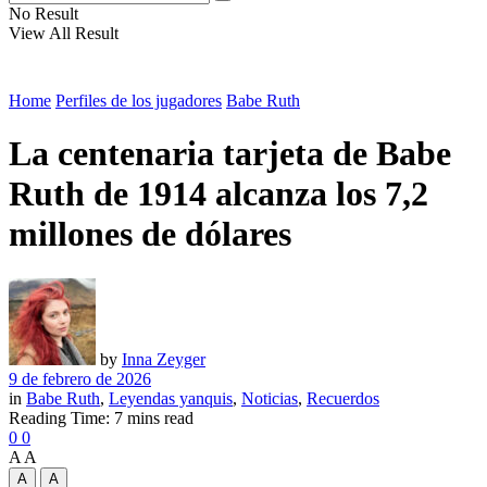
No Result
View All Result
Home
Perfiles de los jugadores
Babe Ruth
La centenaria tarjeta de Babe
Ruth de 1914 alcanza los 7,2
millones de dólares
by
Inna Zeyger
9 de febrero de 2026
in
Babe Ruth
,
Leyendas yanquis
,
Noticias
,
Recuerdos
Reading Time: 7 mins read
0
0
A
A
A
A