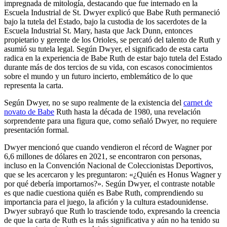
impregnada de mitología, destacando que fue internado en la
Escuela Industrial de St. Dwyer explicó que Babe Ruth permaneció
bajo la tutela del Estado, bajo la custodia de los sacerdotes de la
Escuela Industrial St. Mary, hasta que Jack Dunn, entonces
propietario y gerente de los Orioles, se percató del talento de Ruth y
asumió su tutela legal. Según Dwyer, el significado de esta carta
radica en la experiencia de Babe Ruth de estar bajo tutela del Estado
durante más de dos tercios de su vida, con escasos conocimientos
sobre el mundo y un futuro incierto, emblemático de lo que
representa la carta.
Según Dwyer, no se supo realmente de la existencia del
carnet de
novato de Babe
Ruth hasta la década de 1980, una revelación
sorprendente para una figura que, como señaló Dwyer, no requiere
presentación formal.
Dwyer mencionó que cuando vendieron el récord de Wagner por
6,6 millones de dólares en 2021, se encontraron con personas,
incluso en la Convención Nacional de Coleccionistas Deportivos,
que se les acercaron y les preguntaron: «¿Quién es Honus Wagner y
por qué debería importarnos?». Según Dwyer, el contraste notable
es que nadie cuestiona quién es Babe Ruth, comprendiendo su
importancia para el juego, la afición y la cultura estadounidense.
Dwyer subrayó que Ruth lo trasciende todo, expresando la creencia
de que la carta de Ruth es la más significativa y aún no ha tenido su