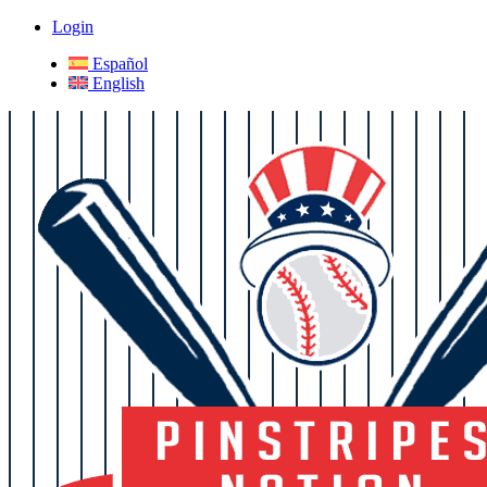
Login
Español
English