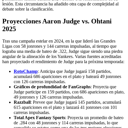
lesión. Esta circunstancia ha añadido otra capa de complejidad al
debate sobre la clasificación.
Proyecciones Aaron Judge vs. Ohtani
2025
Tras una campaña estelar en 2024, en la que lideró las Grandes
Ligas con 58 jonrones y 144 carreras impulsadas, al tiempo que
lograba una media de bateo de .322, Judge sigue siendo una piedra
angular de la alineación de los Yankees. Varias fuentes acreditadas
han proyectado el rendimiento de Judge para la próxima temporada:
RotoChamp
: Anticipa que Judge jugará 158 partidos,
acumulará 686 apariciones en el plato y bateará 49 jonrones
con 126 carreras impulsadas.
Gráficos de profundidad de FanGraphs
: Proyecta que
Judge participe en 159 partidos, con 686 apariciones en plato,
49 jonrones y 126 carreras impulsadas.
Razzball
: Prevee que Judge jugará 145 partidos, acumulará
615 apariciones en el plato y lanzará 41 jonrones con 101
carreras impulsadas.
Total Apex Fantasy Sports
: Proyecta un promedio de bateo
de .284 con 48 jonrones y 114 carreras impulsadas, lo que
consolida su estatus como una de las tres mejores elecciones