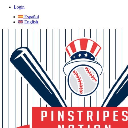
Login
Español
English