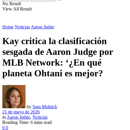
No Result
View All Result
Home
Noticias
Aaron Judge
Kay critica la clasificación
sesgada de Aaron Judge por
MLB Network: ‘¿En qué
planeta Ohtani es mejor?
by
Sara Molnick
21 de mayo de 2026
in
Aaron Judge
,
Noticias
Reading Time: 6 mins read
0
0