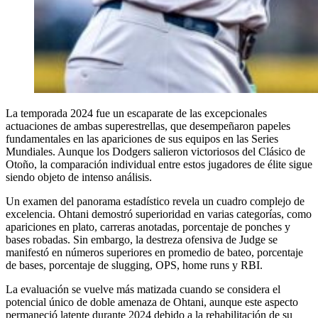
La temporada 2024 fue un escaparate de las excepcionales
actuaciones de ambas superestrellas, que desempeñaron papeles
fundamentales en las apariciones de sus equipos en las Series
Mundiales. Aunque los Dodgers salieron victoriosos del Clásico de
Otoño, la comparación individual entre estos jugadores de élite sigue
siendo objeto de intenso análisis.
Un examen del panorama estadístico revela un cuadro complejo de
excelencia. Ohtani demostró superioridad en varias categorías, como
apariciones en plato, carreras anotadas, porcentaje de ponches y
bases robadas. Sin embargo, la destreza ofensiva de Judge se
manifestó en números superiores en promedio de bateo, porcentaje
de bases, porcentaje de slugging, OPS, home runs y RBI.
La evaluación se vuelve más matizada cuando se considera el
potencial único de doble amenaza de Ohtani, aunque este aspecto
permaneció latente durante 2024 debido a la rehabilitación de su