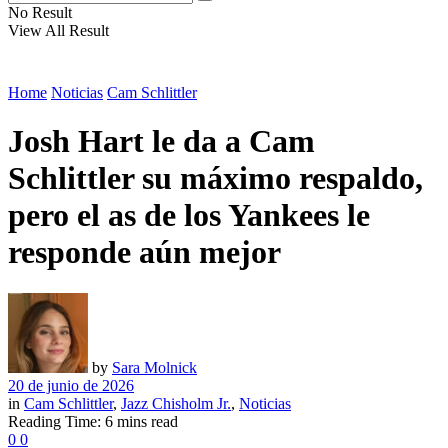
No Result
View All Result
Home
Noticias
Cam Schlittler
Josh Hart le da a Cam
Schlittler su máximo respaldo,
pero el as de los Yankees le
responde aún mejor
by
Sara Molnick
20 de junio de 2026
in
Cam Schlittler
,
Jazz Chisholm Jr.
,
Noticias
Reading Time: 6 mins read
0
0