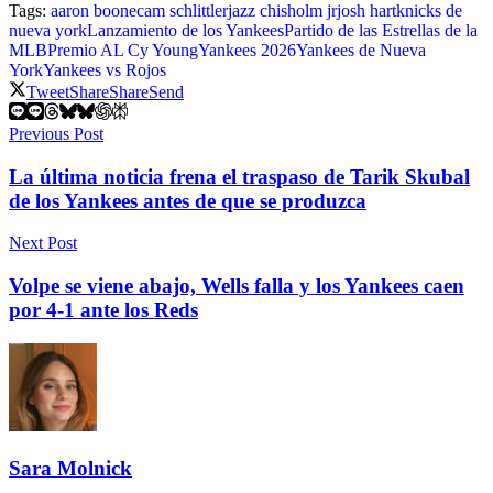
Tags:
aaron boone
cam schlittler
jazz chisholm jr
josh hart
knicks de
nueva york
Lanzamiento de los Yankees
Partido de las Estrellas de la
MLB
Premio AL Cy Young
Yankees 2026
Yankees de Nueva
York
Yankees vs Rojos
Tweet
Share
Share
Send
Previous Post
La última noticia frena el traspaso de Tarik Skubal
de los Yankees antes de que se produzca
Next Post
Volpe se viene abajo, Wells falla y los Yankees caen
por 4-1 ante los Reds
Sara Molnick