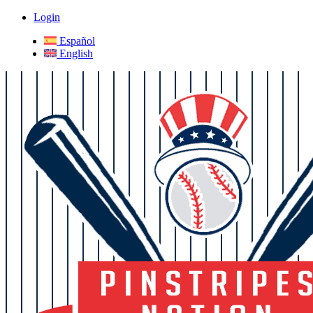
Login
Español
English