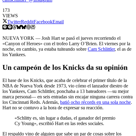
173
VIEWS
Twitter
Reddit
Facebook
Email
NUEVA YORK — Josh Hart se pasó el jueves recorriendo el
«Canyon of Heroes» con el trofeo Larry O’Brien. El viernes por la
noche, en cambio, ya estaba tuiteando sobre
Cam Schlittler
, el as de
los Yankees.
Un campeón de los Knicks da su opinión
El base de los Knicks, que acaba de celebrar el primer título de la
NBA de Nueva York desde 1973, vio cómo el lanzador diestro de
los Yankees, Cam Schlittler, ponchaba a 13 bateadores —su mejor
marca personal— en seis entradas sin encajar ninguna carrera contra
los Cincinnati Reds. Además,
batió ocho récords en una sola noche
.
Hart no se contuvo a la hora de expresar su reacción.
«Schlitty es, sin lugar a dudas, el ganador del premio
Cy Young», escribió Hart en las redes sociales.
El respaldo vino de alguien que sabe un par de cosas sobre los