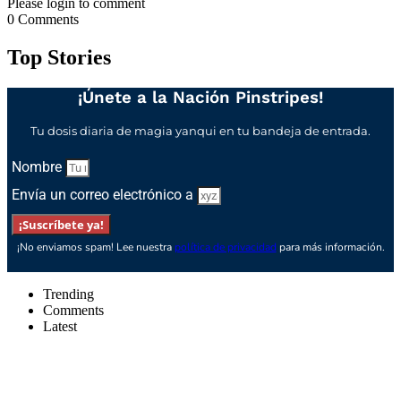
Please login to comment
0
Comments
Top Stories
¡Únete a la Nación Pinstripes!
Tu dosis diaria de magia yanqui en tu bandeja de entrada.
Nombre
Envía un correo electrónico a
¡Suscríbete ya!
¡No enviamos spam! Lee nuestra
política de privacidad
para más información.
Trending
Comments
Latest