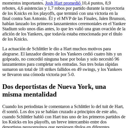
momentos importantes.
Josh Hart promedió
10,4 puntos, 8,9
rebotes, 4,6 asistencias y 1,7 robos por partido durante la trayectoria
de los Knicks en los playoffs, que terminó con una victoria en la
final contra San Antonio. Él y el MVP de las Finales, Jalen Brunson,
habían lanzado los primeros lanzamientos ceremoniales en el Yankee
Stadium solo unos días antes, lo que les valió una gran ovación de la
afición de los Yankees, que todavía estaba emocionada por el título
de los Knicks.
La actuación de Schlittler le dio a Hart muchos motivos para
alegrarse. El lanzador diestro de los Yankees cedió cuatro hits y un
golpeado, no concedió ninguna base por bolas y solo necesitó 96
lanzamientos para completar seis entradas. Sus tres bolas rápidas
sumaron un total de 18 strikes fallidos en 49 swings, y los Yankees
se llevaron una cómoda victoria por 5-0.
Dos deportistas de Nueva York, una
misma mentalidad
Cuando los periodistas le comentaron a Schlittler lo del tuit de Hart,
él sonrió. Los dos ya se habían cruzado a principios de este año,
cuando Schlittler habló con Hart tras uno de los primeros partidos de
los Knicks en los playoffs, un breve intercambio entre dos
deportistas neoyorquinos que persiguen títulos en diferentes