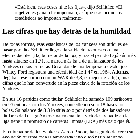
«Está bien, esas cosas ni te las fijas», dijo Schlittler. «El
objetivo es ganar el campeonato, así que esas pequeñas
estadísticas no importan realmente».
Las cifras que hay detrás de la humildad
De todas formas, esas estadísticas de los Yankees son difíciles de
pasar por alto. Schlittler llegó a la salida del viernes con una
efectividad de 1,82, la mejor de la liga, y tras el partido bajó aún más
hasta situarse en 1,71, la marca más baja de un lanzador de los
Yankees en sus primeras 16 salidas de una temporada desde que
Whitey Ford registrara una efectividad de 1,47 en 1964. Además,
llegaba a ese partido con un WAR de 3,8, el mejor de la liga, unas
cifras que lo han convertido en la pieza clave de la rotación de los
Yankees.
En sus 16 partidos como titular, Schlittler ha sumado 109 strikeouts
en 95 entradas con los Yankees, concediendo solo 18 bases por
bolas. Su balance de 8-3 lo sitúa solo por detrás de dos lanzadores
titulares de la Liga Americana en cuanto a victorias, y nadie en la
liga tiene un promedio de carreras limpias (ERA) más bajo que él.
El entrenador de los Yankees, Aaron Boone, ha seguido de cerca su
evolución durante toda la temporada y no dudó ni un segundo