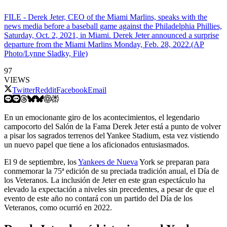
FILE - Derek Jeter, CEO of the Miami Marlins, speaks with the
news media before a baseball game against the Philadelphia Phillies,
Saturday, Oct. 2, 2021, in Miami. Derek Jeter announced a surprise
departure from the Miami Marlins Monday, Feb. 28, 2022.(AP
Photo/Lynne Sladky, File)
97
VIEWS
Twitter
Reddit
Facebook
Email
En un emocionante giro de los acontecimientos, el legendario
campocorto del Salón de la Fama Derek Jeter está a punto de volver
a pisar los sagrados terrenos del Yankee Stadium, esta vez vistiendo
un nuevo papel que tiene a los aficionados entusiasmados.
El 9 de septiembre, los
Yankees de Nueva
York se preparan para
conmemorar la 75ª edición de su preciada tradición anual, el Día de
los Veteranos. La inclusión de Jeter en este gran espectáculo ha
elevado la expectación a niveles sin precedentes, a pesar de que el
evento de este año no contará con un partido del Día de los
Veteranos, como ocurrió en 2022.