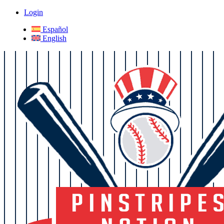
Login
Español
English