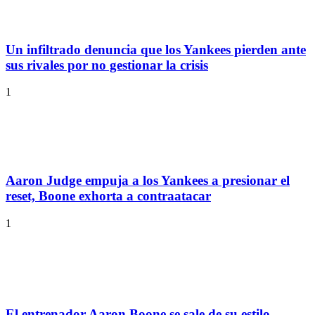
Un infiltrado denuncia que los Yankees pierden ante
sus rivales por no gestionar la crisis
1
Aaron Judge empuja a los Yankees a presionar el
reset, Boone exhorta a contraatacar
1
El entrenador Aaron Boone se sale de su estilo