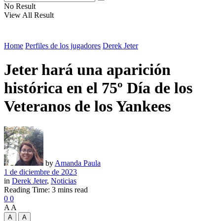
No Result
View All Result
Home
Perfiles de los jugadores
Derek Jeter
Jeter hará una aparición
histórica en el 75º Día de los
Veteranos de los Yankees
by
Amanda Paula
1 de diciembre de 2023
in
Derek Jeter
,
Noticias
Reading Time: 3 mins read
0
0
A
A
A
A