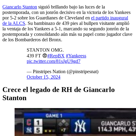
Giancarlo Stanton
siguió brillando bajo las luces de la
postemporada, con un jonrón decisivo en la victoria de los Yankees
por 5-2 sobre los Guardianes de Cleveland en
el partido inaugural
de la ALCS
. Su bambinazo de 439 pies al bullpen visitante amplió
la ventaja de los Yankees a 5-1, marcando su segundo jonrón de la
postemporada y consolidando aún más su papel como jugador clave
de los Bombarderos del Bronx.
STANTON OMG.
439 FT 😨
#RepBX
#Yankeess
pic.twitter.com/81sJgU9gd7
— Pinstripes Nation (@pinstripesnat)
October 15, 2024
Crece el legado de RH de Giancarlo
Stanton