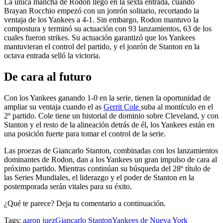
La única mancha de Rodon llegó en la sexta entrada, cuando
Brayan Rocchio empezó con un jonrón solitario, recortando la
ventaja de los Yankees a 4-1. Sin embargo, Rodon mantuvo la
compostura y terminó su actuación con 93 lanzamientos, 63 de los
cuales fueron strikes. Su actuación garantizó que los Yankees
mantuvieran el control del partido, y el jonrón de Stanton en la
octava entrada selló la victoria.
De cara al futuro
Con los Yankees ganando 1-0 en la serie, tienen la oportunidad de
ampliar su ventaja cuando el as
Gerrit Cole
suba al montículo en el
2º partido. Cole tiene un historial de dominio sobre Cleveland, y con
Stanton y el resto de la alineación detrás de él, los Yankees están en
una posición fuerte para tomar el control de la serie.
Las proezas de Giancarlo Stanton, combinadas con los lanzamientos
dominantes de Rodon, dan a los Yankees un gran impulso de cara al
próximo partido. Mientras continúan su búsqueda del 28º título de
las Series Mundiales, el liderazgo y el poder de Stanton en la
postemporada serán vitales para su éxito.
¿Qué te parece? Deja tu comentario a continuación.
Tags:
aaron juez
Giancarlo Stanton
Yankees de Nueva York