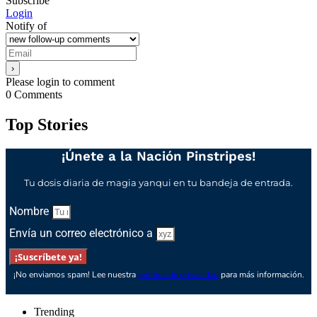
Subscribe
Login
Notify of
Please login to comment
0
Comments
Top Stories
¡Únete a la Nación Pinstripes!
Tu dosis diaria de magia yanqui en tu bandeja de entrada.
Nombre
Envía un correo electrónico a
¡Suscríbete ya!
¡No enviamos spam! Lee nuestra
política de privacidad
para más información.
Trending