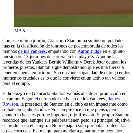
MAX
Con este último jonrón, Giancarlo Stanton ha subido un peldaño
más en la clasificación de jonrones de postemporada de todos los
tiempos
de los Yankees
, empatando con
Aaron Judge
en el quinto
puesto con 13 jonrones de carrera en los playoffs. Aunque las
leyendas de los Yankees Bernie Williams y Derek Jeter ocupan los
primeros puestos, Stanton sigue demostrando que es una fuerza a
tener en cuenta en octubre. Su constante capacidad de entrega en los
momentos cruciales es lo que le convierte en un activo tan valioso
para el equipo.
El liderazgo de Giancarlo Stanton va más allá de su producción en
el campo. Según
el
entrenador de bateo de los Yankees
, James
Rowson
, la presencia de Stanton en el club es tan impactante como
su bate en la alineación. «No siempre dice lo que piensa, pero
cuando lo hace es porque importa», dijo Rowson. El propio Stanton
reconoce que, aunque sus palabras tienen peso, su principal objetivo
es producir en el campo. «No me pagan sólo por hablar o decir las
cosas correctas. Estoy aquí para ayudar a ganar un campeonato»,