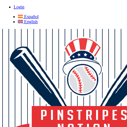
Login
Español
English