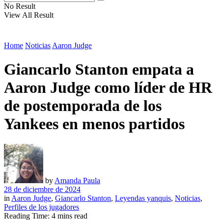
No Result
View All Result
Home
Noticias
Aaron Judge
Giancarlo Stanton empata a
Aaron Judge como líder de HR
de postemporada de los
Yankees en menos partidos
by
Amanda Paula
28 de diciembre de 2024
in
Aaron Judge
,
Giancarlo Stanton
,
Leyendas yanquis
,
Noticias
,
Perfiles de los jugadores
Reading Time: 4 mins read