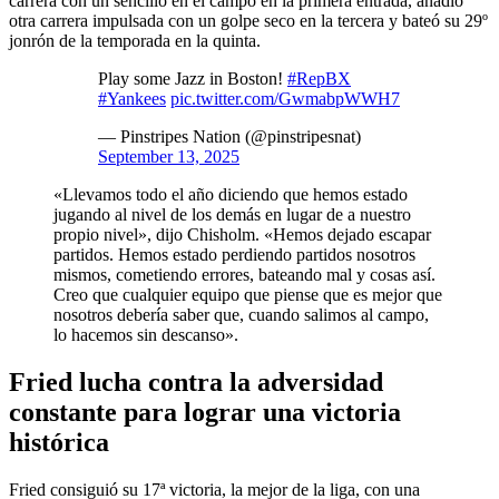
carrera con un sencillo en el campo en la primera entrada, añadió
otra carrera impulsada con un golpe seco en la tercera y bateó su 29º
jonrón de la temporada en la quinta.
Play some Jazz in Boston!
#RepBX
#Yankees
pic.twitter.com/GwmabpWWH7
— Pinstripes Nation (@pinstripesnat)
September 13, 2025
«Llevamos todo el año diciendo que hemos estado
jugando al nivel de los demás en lugar de a nuestro
propio nivel», dijo Chisholm. «Hemos dejado escapar
partidos. Hemos estado perdiendo partidos nosotros
mismos, cometiendo errores, bateando mal y cosas así.
Creo que cualquier equipo que piense que es mejor que
nosotros debería saber que, cuando salimos al campo,
lo hacemos sin descanso».
Fried lucha contra la adversidad
constante para lograr una victoria
histórica
Fried consiguió su 17ª victoria, la mejor de la liga, con una