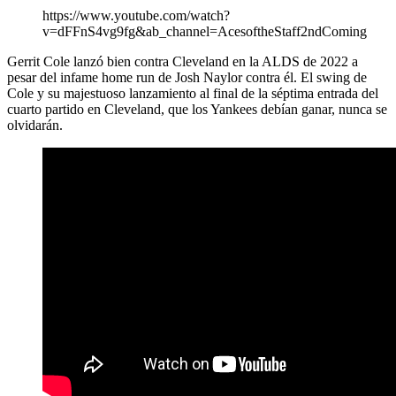
https://www.youtube.com/watch?
v=dFFnS4vg9fg&ab_channel=AcesoftheStaff2ndComing
Gerrit Cole lanzó bien contra Cleveland en la ALDS de 2022 a
pesar del infame home run de Josh Naylor contra él. El swing de
Cole y su majestuoso lanzamiento al final de la séptima entrada del
cuarto partido en Cleveland, que los Yankees debían ganar, nunca se
olvidarán.