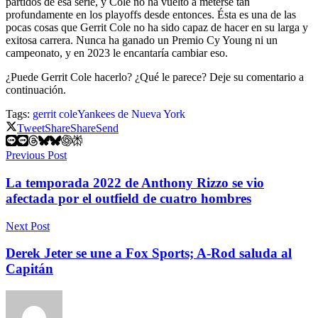
partidos de esa serie, y Cole no ha vuelto a meterse tan
profundamente en los playoffs desde entonces. Ésta es una de las
pocas cosas que Gerrit Cole no ha sido capaz de hacer en su larga y
exitosa carrera. Nunca ha ganado un Premio Cy Young ni un
campeonato, y en 2023 le encantaría cambiar eso.
¿Puede Gerrit Cole hacerlo? ¿Qué le parece? Deje su comentario a
continuación.
Tags:
gerrit cole
Yankees de Nueva York
Tweet
Share
Share
Send
Previous Post
La temporada 2022 de Anthony Rizzo se vio
afectada por el outfield de cuatro hombres
Next Post
Derek Jeter se une a Fox Sports; A-Rod saluda al
Capitán