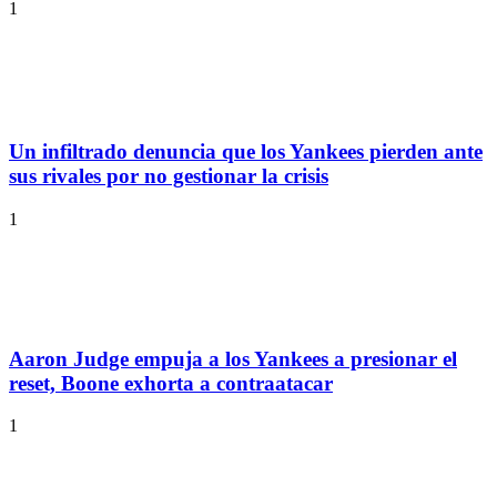
1
Un infiltrado denuncia que los Yankees pierden ante
sus rivales por no gestionar la crisis
1
Aaron Judge empuja a los Yankees a presionar el
reset, Boone exhorta a contraatacar
1