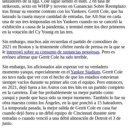
lanzadores de la liga. Cole sigue siendo el núm. 2 en tasa de
strikeouts, sexto en WHIP y noveno en Ganancias Sobre Reemplazo
tras firmar su enorme contrato con los Yankees. Gerrit Cole, que ha
lanzado la cuarta mayor cantidad de entradas, fue All-Star en cada
una de sus tres temporadas en los Yankees cuando no se canceló la
exhibición a causa de la pandemia, y terminó entre los diez primeros
en la votación del Cy Young en las tres.
Sin embargo, muchos aún recuerdan el partido de comodines de
2021 en Boston y la tristemente célebre rueda de prensa en la que se
le
interrogó sobre su consumo de sustancias pegajosas
. Pero es
erróneo afirmar que Gerrit Cole ha sido terrible.
Sin embargo, los aficionados aún esperan ver su verdadero
momento yanqui, especialmente en el
Yankee Stadium
. Gerrit Cole
no tuvo nada que ver con el hecho de que los estadios estuvieran
siempre vacíos durante su primer año con el equipo. Pero entonces,
en 2021, dejó fuera a los Astros con tres hits en un partido completo
en la carretera. Éste fue probablemente su mejor partido como
yanqui y puede que haya sido su mejor momento. También lo fue su
obra maestra contra los Ángeles, en la que ponchó a 15 bateadores.
La temporada pasada, la mejor salida de Gerrit Cole en casa fue
cuando dejó fuera a un débil equipo de Cincinnati durante siete
entradas o cuando venció a una débil alineación de Detroit el 3 de
junio.