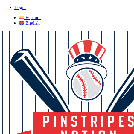
Login
Español
English