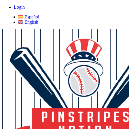
Login
Español
English