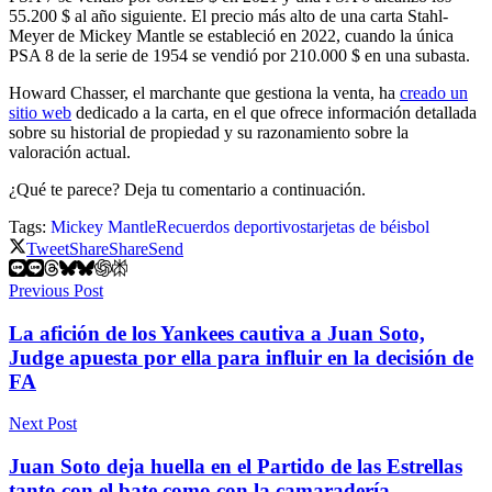
55.200 $ al año siguiente. El precio más alto de una carta Stahl-
Meyer de Mickey Mantle se estableció en 2022, cuando la única
PSA 8 de la serie de 1954 se vendió por 210.000 $ en una subasta.
Howard Chasser, el marchante que gestiona la venta, ha
creado un
sitio web
dedicado a la carta, en el que ofrece información detallada
sobre su historial de propiedad y su razonamiento sobre la
valoración actual.
¿Qué te parece? Deja tu comentario a continuación.
Tags:
Mickey Mantle
Recuerdos deportivos
tarjetas de béisbol
Tweet
Share
Share
Send
Previous Post
La afición de los Yankees cautiva a Juan Soto,
Judge apuesta por ella para influir en la decisión de
FA
Next Post
Juan Soto deja huella en el Partido de las Estrellas
tanto con el bate como con la camaradería