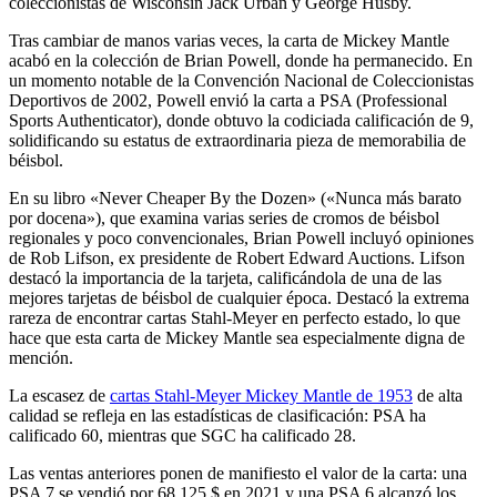
coleccionistas de Wisconsin Jack Urban y George Husby.
Tras cambiar de manos varias veces, la carta de Mickey Mantle
acabó en la colección de Brian Powell, donde ha permanecido. En
un momento notable de la Convención Nacional de Coleccionistas
Deportivos de 2002, Powell envió la carta a PSA (Professional
Sports Authenticator), donde obtuvo la codiciada calificación de 9,
solidificando su estatus de extraordinaria pieza de memorabilia de
béisbol.
En su libro «Never Cheaper By the Dozen» («Nunca más barato
por docena»), que examina varias series de cromos de béisbol
regionales y poco convencionales, Brian Powell incluyó opiniones
de Rob Lifson, ex presidente de Robert Edward Auctions. Lifson
destacó la importancia de la tarjeta, calificándola de una de las
mejores tarjetas de béisbol de cualquier época. Destacó la extrema
rareza de encontrar cartas Stahl-Meyer en perfecto estado, lo que
hace que esta carta de Mickey Mantle sea especialmente digna de
mención.
La escasez de
cartas Stahl-Meyer Mickey Mantle de 1953
de alta
calidad se refleja en las estadísticas de clasificación: PSA ha
calificado 60, mientras que SGC ha calificado 28.
Las ventas anteriores ponen de manifiesto el valor de la carta: una
PSA 7 se vendió por 68.125 $ en 2021 y una PSA 6 alcanzó los