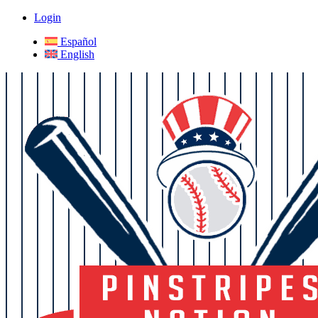
Login
Español
English