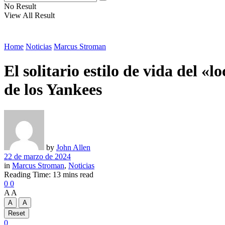
No Result
View All Result
Home
Noticias
Marcus Stroman
El solitario estilo de vida del «
de los Yankees
by
John Allen
22 de marzo de 2024
in
Marcus Stroman
,
Noticias
Reading Time: 13 mins read
0
0
A
A
A
A
Reset
0