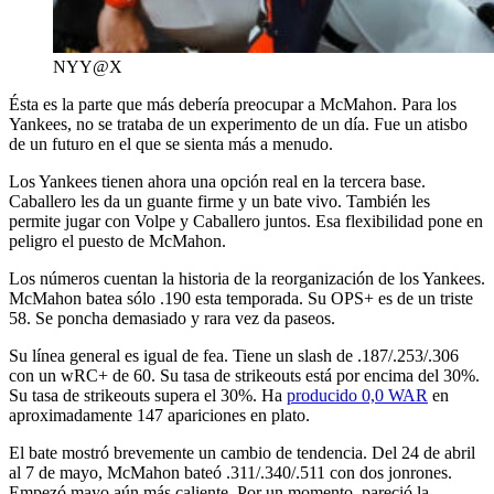
NYY@X
Ésta es la parte que más debería preocupar a McMahon. Para los
Yankees, no se trataba de un experimento de un día. Fue un atisbo
de un futuro en el que se sienta más a menudo.
Los Yankees tienen ahora una opción real en la tercera base.
Caballero les da un guante firme y un bate vivo. También les
permite jugar con Volpe y Caballero juntos. Esa flexibilidad pone en
peligro el puesto de McMahon.
Los números cuentan la historia de la reorganización de los Yankees.
McMahon batea sólo .190 esta temporada. Su OPS+ es de un triste
58. Se poncha demasiado y rara vez da paseos.
Su línea general es igual de fea. Tiene un slash de .187/.253/.306
con un wRC+ de 60. Su tasa de strikeouts está por encima del 30%.
Su tasa de strikeouts supera el 30%. Ha
producido 0,0 WAR
en
aproximadamente 147 apariciones en plato.
El bate mostró brevemente un cambio de tendencia. Del 24 de abril
al 7 de mayo, McMahon bateó .311/.340/.511 con dos jonrones.
Empezó mayo aún más caliente. Por un momento, pareció la