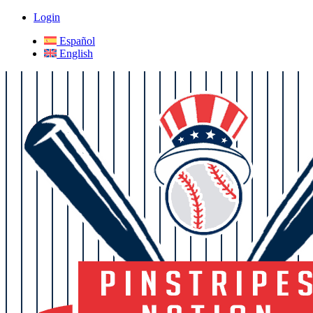
Login
Español
English