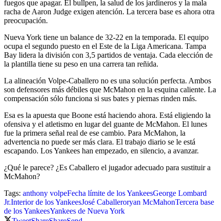
fuegos que apagar. El bullpen, la salud de los jardineros y la mala
racha de Aaron Judge exigen atención. La tercera base es ahora otra
preocupación.
Nueva York tiene un balance de 32-22 en la temporada. El equipo
ocupa el segundo puesto en el Este de la Liga Americana. Tampa
Bay lidera la división con 3,5 partidos de ventaja. Cada elección de
la plantilla tiene su peso en una carrera tan reñida.
La alineación Volpe-Caballero no es una solución perfecta. Ambos
son defensores más débiles que McMahon en la esquina caliente. La
compensación sólo funciona si sus bates y piernas rinden más.
Esa es la apuesta que Boone está haciendo ahora. Está eligiendo la
ofensiva y el atletismo en lugar del guante de McMahon. El lunes
fue la primera señal real de ese cambio. Para McMahon, la
advertencia no puede ser más clara. El trabajo diario se le está
escapando. Los Yankees han empezado, en silencio, a avanzar.
¿Qué le parece? ¿Es Caballero el jugador adecuado para sustituir a
McMahon?
Tags:
anthony volpe
Fecha límite de los Yankees
George Lombard
Jr.
Interior de los Yankees
José Caballero
ryan McMahon
Tercera base
de los Yankees
Yankees de Nueva York
Tweet
Share
Share
Send