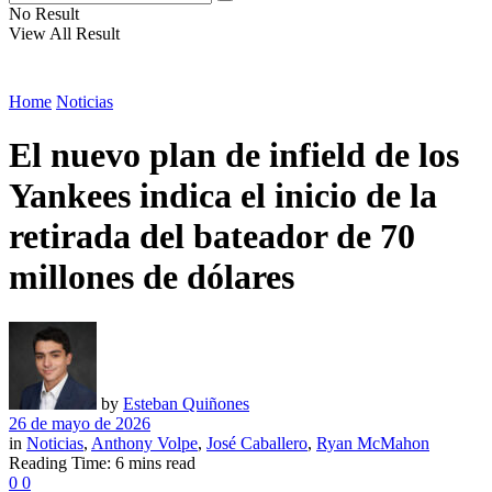
No Result
View All Result
Home
Noticias
El nuevo plan de infield de los
Yankees indica el inicio de la
retirada del bateador de 70
millones de dólares
by
Esteban Quiñones
26 de mayo de 2026
in
Noticias
,
Anthony Volpe
,
José Caballero
,
Ryan McMahon
Reading Time: 6 mins read
0
0