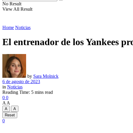
No Result
View All Result
Home
Noticias
El entrenador de los Yankees pr
by
Sara Molnick
6 de agosto de 2023
in
Noticias
Reading Time: 5 mins read
0
0
A
A
A
A
Reset
0