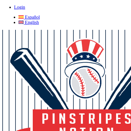
Login
Español
English