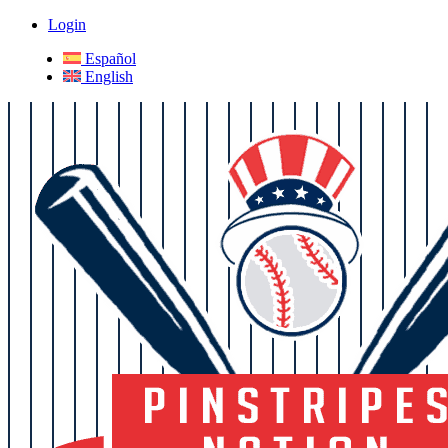
Login
Español
English