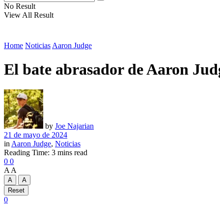
No Result
View All Result
Home
Noticias
Aaron Judge
El bate abrasador de Aaron Judg
by
Joe Najarian
21 de mayo de 2024
in
Aaron Judge
,
Noticias
Reading Time: 3 mins read
0
0
A
A
A
A
Reset
0