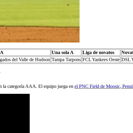
c
-A
Una sola A
Liga de novatos
Novat
gados del Valle de Hudson
Tampa Tarpons
FCL Yankees Oeste
DSL Y
?
en la categoría AAA. El equipo juega en
el PNC Field de Moosic, Pensi