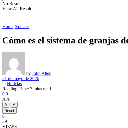
No Result
View All Result
Home
Noticias
Cómo es el sistema de granjas d
by
John Allen
21 de mayo de 2026
in
Noticias
Reading Time: 7 mins read
0
0
A
A
A
A
Reset
0
39
VIEWS