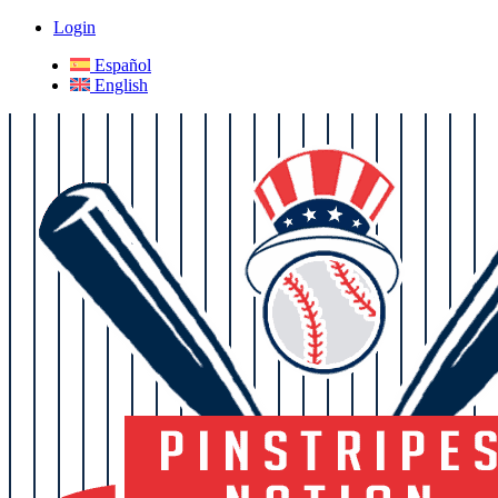
Login
Español
English