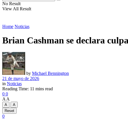
No Result
View All Result
Home
Noticias
Brian Cashman se declara culpab
by
Michael Bennington
21 de mayo de 2026
in
Noticias
Reading Time: 11 mins read
0
0
A
A
A
A
Reset
0