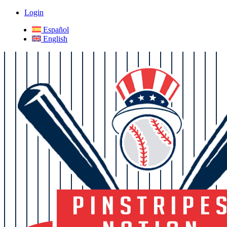
Login
Español
English