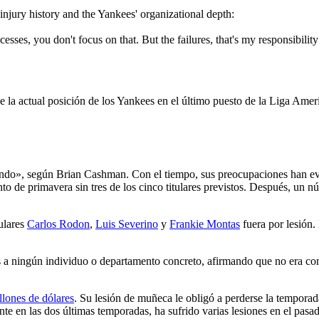
c
njury history and the Yankees' organizational depth:
ses, you don't focus on that. But the failures, that's my responsibility 
e la actual posición de los Yankees en el último puesto de la Liga Ame
ando», según Brian Cashman. Con el tiempo, sus preocupaciones han ev
nto de primavera sin tres de los cinco titulares previstos. Después, un 
ulares
Carlos Rodon
,
Luis Severino
y
Frankie Montas
fuera por lesión.
nes a ningún individuo o departamento concreto, afirmando que no era 
llones de dólares
. Su lesión de muñeca le obligó a perderse la temporad
te en las dos últimas temporadas, ha sufrido varias lesiones en el pasa