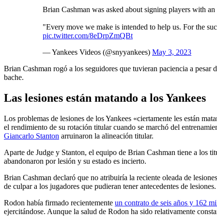
Brian Cashman was asked about signing players with an i
"Every move we make is intended to help us. For the succes
pic.twitter.com/8eDrpZmQBt
— Yankees Videos (@snyyankees)
May 3, 2023
Brian Cashman rogó a los seguidores que tuvieran paciencia a pesar d
bache.
Las lesiones están matando a los Yankees
Los problemas de lesiones de los Yankees «ciertamente les están mat
el rendimiento de su rotación titular cuando se marchó del entrenamie
Giancarlo Stanton
arruinaron la alineación titular.
Aparte de Judge y Stanton, el equipo de Brian Cashman tiene a los tit
abandonaron por lesión y su estado es incierto.
Brian Cashman declaró que no atribuiría la reciente oleada de lesio
de culpar a los jugadores que pudieran tener antecedentes de lesiones.
Rodon había firmado recientemente
un contrato de seis años y 162 mi
ejercitándose. Aunque la salud de Rodon ha sido relativamente constan