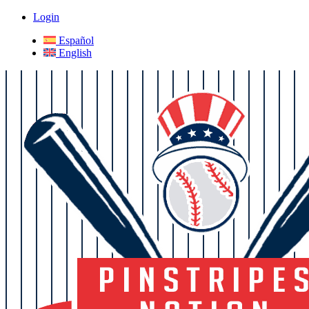
Login
Español
English