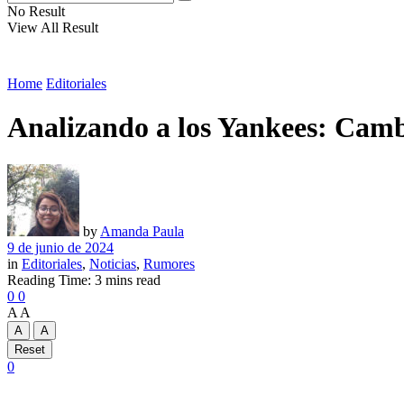
No Result
View All Result
Home
Editoriales
Analizando a los Yankees: Cambi
by
Amanda Paula
9 de junio de 2024
in
Editoriales
,
Noticias
,
Rumores
Reading Time: 3 mins read
0
0
A
A
A
A
Reset
0