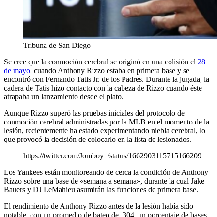
Tribuna de San Diego
Se cree que la conmoción cerebral se originó en una colisión el
28
de mayo
, cuando Anthony Rizzo estaba en primera base y se
encontró con Fernando Tatis Jr. de los Padres. Durante la jugada, la
cadera de Tatis hizo contacto con la cabeza de Rizzo cuando éste
atrapaba un lanzamiento desde el plato.
Aunque Rizzo superó las pruebas iniciales del protocolo de
conmoción cerebral administradas por la MLB en el momento de la
lesión, recientemente ha estado experimentando niebla cerebral, lo
que provocó la decisión de colocarlo en la lista de lesionados.
https://twitter.com/Jomboy_/status/1662903115715166209
Los Yankees están monitoreando de cerca la condición de Anthony
Rizzo sobre una base de «semana a semana», durante la cual Jake
Bauers y DJ LeMahieu asumirán las funciones de primera base.
El rendimiento de Anthony Rizzo antes de la lesión había sido
notable, con un promedio de bateo de .304, un porcentaje de bases