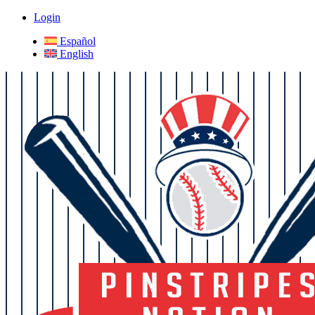
Login
Español
English