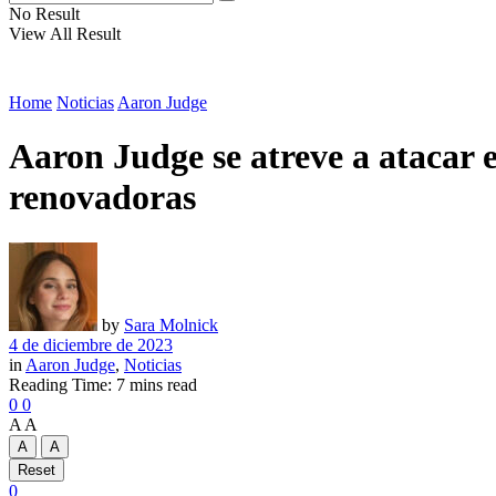
No Result
View All Result
Home
Noticias
Aaron Judge
Aaron Judge se atreve a atacar e
renovadoras
by
Sara Molnick
4 de diciembre de 2023
in
Aaron Judge
,
Noticias
Reading Time: 7 mins read
0
0
A
A
A
A
Reset
0