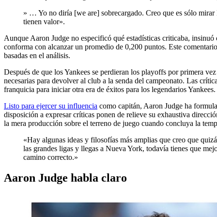
» … Yo no diría [we are] sobrecargado. Creo que es sólo mirar
tienen valor».
Aunque Aaron Judge no especificó qué estadísticas criticaba, insinu
conforma con alcanzar un promedio de 0,200 puntos. Este comentario i
basadas en el análisis.
Después de que los Yankees se perdieran los playoffs por primera vez 
necesarias para devolver al club a la senda del campeonato. Las crític
franquicia para iniciar otra era de éxitos para los legendarios Yankees.
Listo para ejercer su influencia
como capitán, Aaron Judge ha formulado
disposición a expresar críticas ponen de relieve su exhaustiva direcci
la mera producción sobre el terreno de juego cuando concluya la tem
«Hay algunas ideas y filosofías más amplias que creo que quizá
las grandes ligas y llegas a Nueva York, todavía tienes que mejo
camino correcto.»
Aaron Judge habla claro