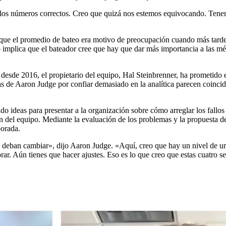
c
 los números correctos. Creo que quizá nos estemos equivocando. Tenem
ó que el promedio de bateo era motivo de preocupación cuando más tar
mplica que el bateador cree que hay que dar más importancia a las métr
desde 2016, el propietario del equipo, Hal Steinbrenner, ha prometido e
as de Aaron Judge por confiar demasiado en la analítica parecen coincid
 ideas para presentar a la organización sobre cómo arreglar los fallos 
ón del equipo. Mediante la evaluación de los problemas y la propuesta d
porada.
 deban cambiar», dijo Aaron Judge. «Aquí, creo que hay un nivel de ur
rar. Aún tienes que hacer ajustes. Eso es lo que creo que estas cuatro 