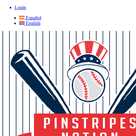
Login
Español
English